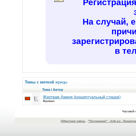
Регистраци
На случай, 
причи
зарегистриров
в те
Темы с меткой
жрецы
Тема / Автор
Жертвам Аминя (концептуальный стишок)
Фриман
Часовой 
Обратная связь
-
"Осознание" - kob.su - Конце