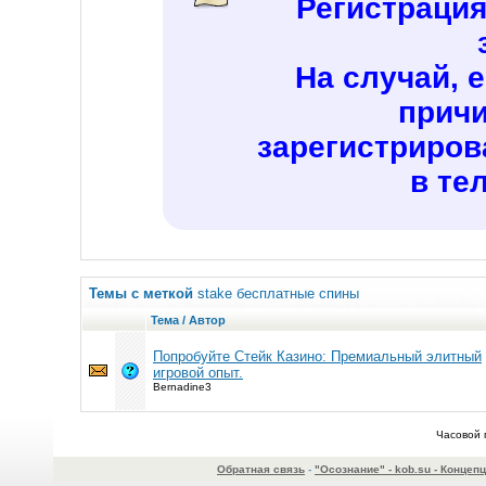
Регистраци
На случай, 
причи
зарегистриров
в те
Темы с меткой
stake бесплатные спины
Тема / Автор
Попробуйте Стейк Казино: Премиальный элитный
игровой опыт.
Bernadine3
Часовой 
Обратная связь
-
"Осознание" - kob.su - Конце