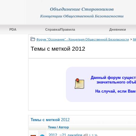
PDA
Справка/Правила
Дневники
Форум "Осознание" - Концепция Общественной Безопасности
>
М
Темы с меткой
2012
Данный форум существ
значительного объ
На случай, если Ва
Темы с меткой
2012
Тема / Автор
2012, ~21 декабря
(
1
2
3
)