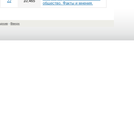
22
10,465
общество. Факты и мнения.
Архив
-
Вверх