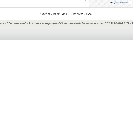
от
Дитёныш
Часовой пояс GMT +3, время:
21:24
.
язь
-
"Осознание" - kob.su - Концепция Общественной Безопасности. СССР 2008-2025
-