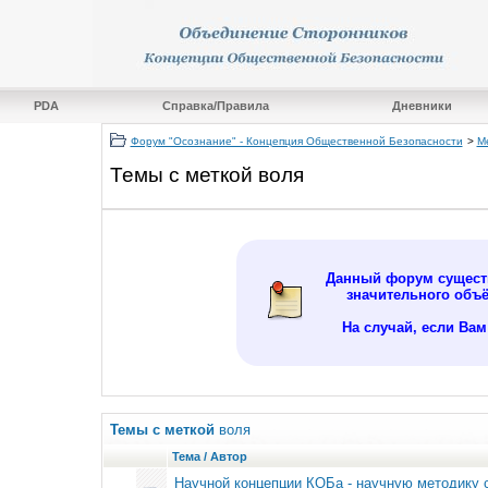
PDA
Справка/Правила
Дневники
Форум "Осознание" - Концепция Общественной Безопасности
>
М
Темы с меткой
воля
Данный форум существ
значительного объ
На случай, если Ва
Темы с меткой
воля
Тема / Автор
Научной концепции КОБа - научную методику с