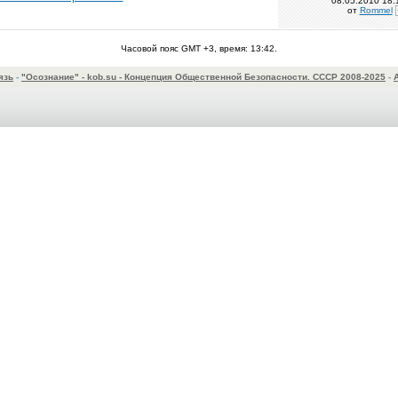
08.05.2010
18:
от
Rommel
Часовой пояс GMT +3, время:
13:42
.
язь
-
"Осознание" - kob.su - Концепция Общественной Безопасности. СССР 2008-2025
-