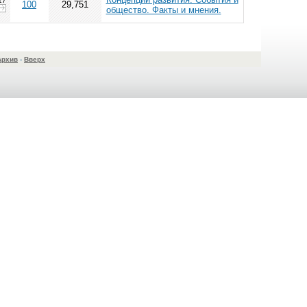
17
100
29,751
общество. Факты и мнения.
Архив
-
Вверх