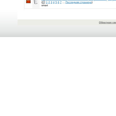
(
1
2
3
4
5
6
7
...
Последняя страница
)
smart
Обратная св