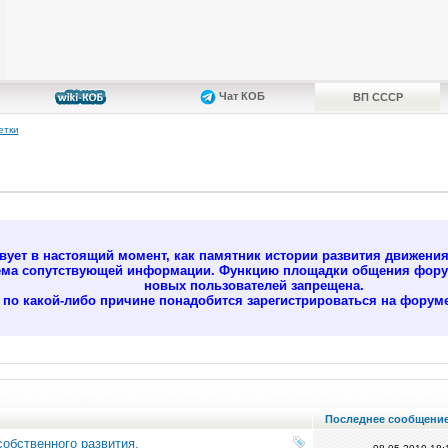
Чат КОБ
ВП СССР
етки
ует в настоящий момент, как памятник истории развития движени
ёма сопутствующей информации. Функцию площадки общения форум
новых пользователей запрещена.
м по какой-либо причине понадобится зарегистрироваться на форуме
Последнее сообщени
обственного развития.