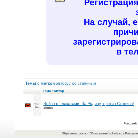
Регистраци
На случай, 
причи
зарегистриров
в те
Темы с меткой
автобус со сталиным
Тема / Автор
Война с плакатами: За Родину, против Сталина!
ghoniq
Часовой 
Обратная связь
-
"Осознание" - kob.su - Конце