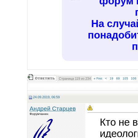
форум 
На случа
понадоби
п
Страница 119 из 234
«
First
<
19
69
105
106
24.09.2019, 06:59
Андрей Старцев
Форумчанин
Кто не 
идеолог