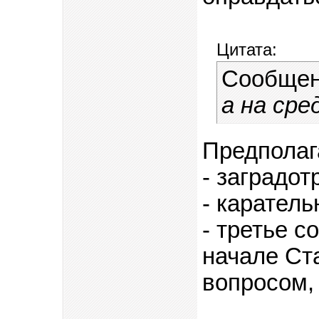
Цитата:
Сообщен
а на сре
Предполаг
- заградот
- каратель
- третье 
начале Ст
вопросом, 