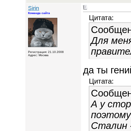
Sirin
Команда сайта
Цитата:
Сообщен
Для меня
правите
Регистрация: 21.10.2008
Адрес: Москва
да ты гени
Цитата:
Сообщен
А у стор
поэтому
Сталин -