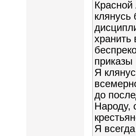
Красной 
клянусь 
дисципл
хранить 
беспреко
приказы 
Я клянус
всемерно
до посл
Народу,
крестьян
Я всегда