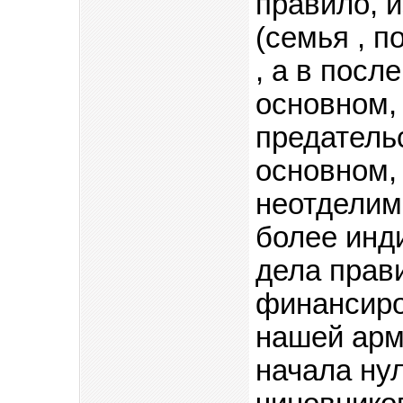
правило, и
(семья , п
, а в посл
основном, 
предательс
основном, 
неотделима
более инд
дела прав
финансиро
нашей арми
начала ну