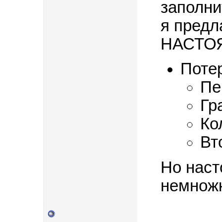
заполни
я предл
НАСТОЯ
Поте
Пе
Гр
Ко
Вт
Но наст
немножк