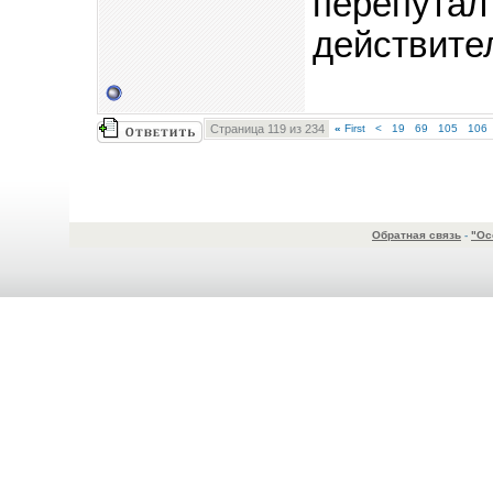
перепутал
действите
Страница 119 из 234
«
First
<
19
69
105
106
Обратная связь
-
"Ос