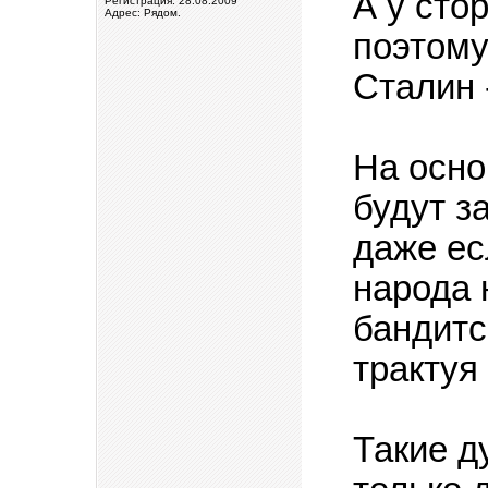
А у сто
Регистрация: 28.08.2009
Адрес: Рядом.
поэтому
Сталин 
На осно
будут з
даже ес
народа 
бандитс
трактуя
Такие д