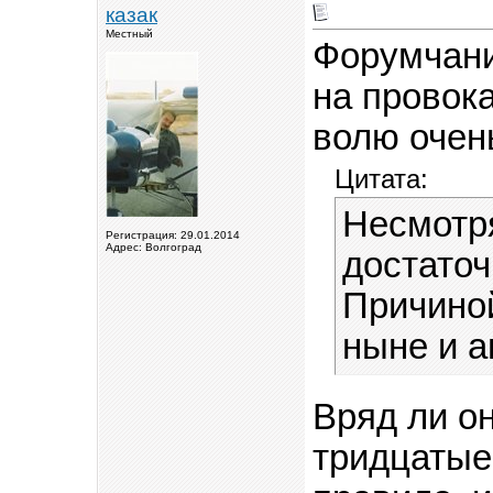
казак
Местный
Форумчани
на провок
волю очен
Цитата:
Несмотря
Регистрация: 29.01.2014
Адрес: Волгоград
достаточ
Причино
ныне и а
Вряд ли о
тридцатые