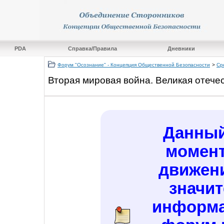
PDA
Справка/Правила
Дневники
Форум "Осознание" - Концепция Общественной Безопасности
>
Ср
Вторая мировая война. Великая отече
Данный
момент
движен
значи
информа