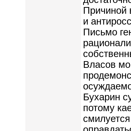
Причиной 
и антирос
Письмо ге
рационали
собственн
Власов мо
продемонс
осуждаемо
Бухарин с
потому кае
смилуется
оправдать