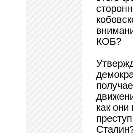
сторонн
кобовск
внимани
КОБ?
Утвержд
демокра
получае
движени
как они
преступ
Сталин