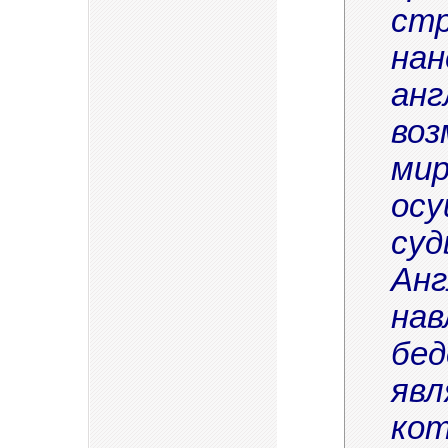
стр
нан
анг
воз
мир
осу
суд
Анг
нав
бед
явл
кот