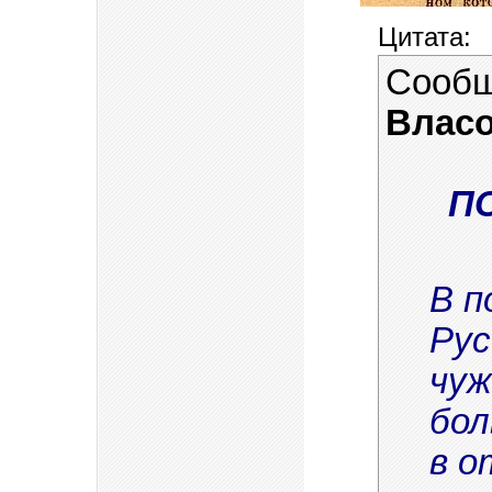
Цитата:
Сообщ
Власо
П
В п
Рус
чуж
бол
в о