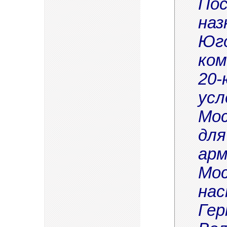
Пос
наз
Юго
ком
20-
усл
Мос
для
арм
Мос
нас
Гер