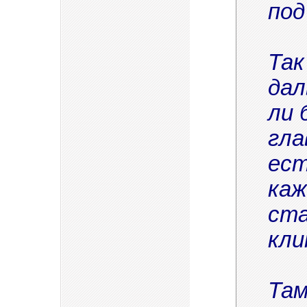
под
Так
дал
ли 
гла
ест
каж
ста
кли
Там