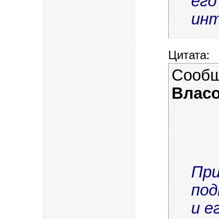
его
инт
Цитата:
Сообщ
Власо
При
под
и е