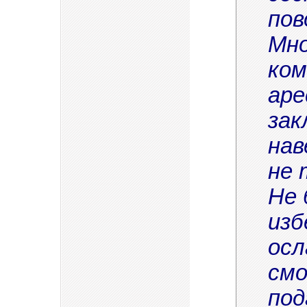
пов
Мно
ком
аре
зак
нав
не 
Не 
изб
осл
смо
под