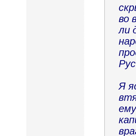
скр
во 
ли 
нар
про
Рус
Я я
втя
ему
кап
вра