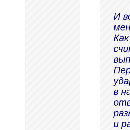
И в
мен
Как
счи
вып
Пер
уда
в н
отв
раз
и р