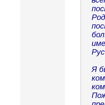
пос
Род
пос
бол
име
Рус
Я б
ком
ком
Пож
пре