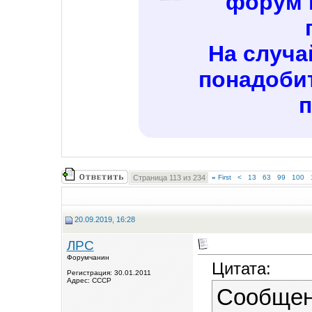
форум 
На случа
понадобит
п
Страница 113 из 234
«
First
<
13
63
99
100
20.09.2019, 16:28
ЛРС
Форумчанин
Цитата:
Регистрация: 30.01.2011
Адрес: СССР
Сообщен