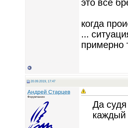
это все бре
когда про
... ситуац
примерно 
20.09.2019, 17:47
Андрей Старцев
Форумчанин
Да судя
каждый 3