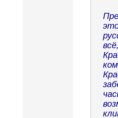
Пре
это
рус
всё
Кра
ком
Кра
заб
час
воз
кли