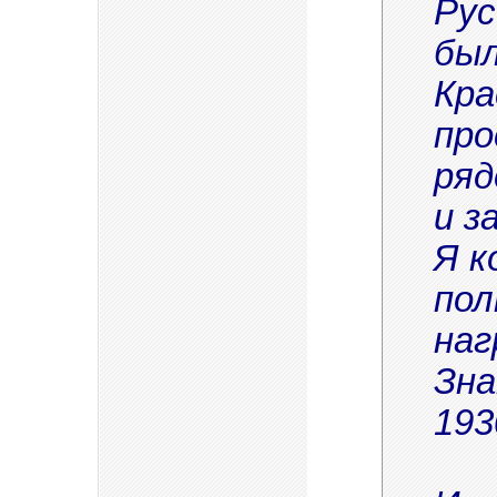
Рус
был
Кра
про
ряд
и з
Я к
пол
наг
Зна
193