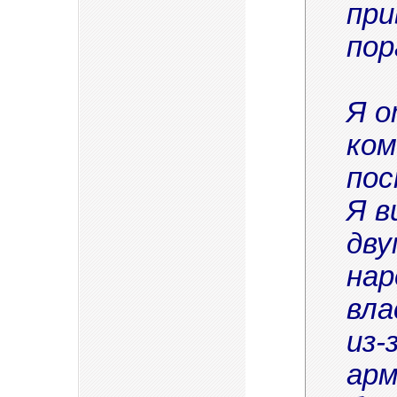
при
пор
Я о
ком
пос
Я в
дву
нар
вла
из-
арм