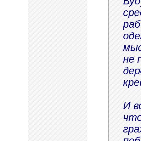
Буд
сре
раб
оде
мыс
не 
дер
кре
И в
что
гра
поб