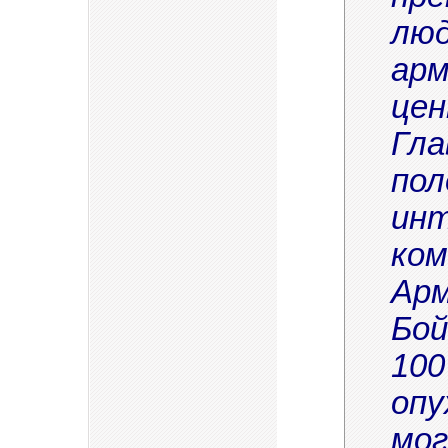
люд
арм
цен
Гла
пол
инт
ком
Арм
Бой
100
опу
мог