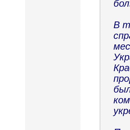
бол
В т
спр
мес
Укр
Кра
про
был
ком
укр