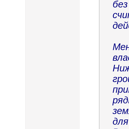
без
счи
дей
Мен
вла
Ниж
гро
при
ряд
зем
для