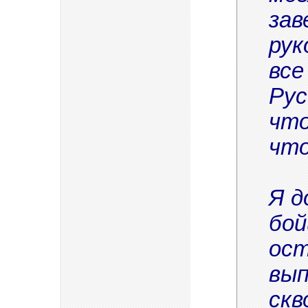
зав
рук
все
Рус
что
что
Я д
бой
ост
вып
скв