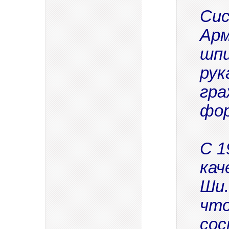
Сис
Арм
шпи
рук
гра
фор
С 1
кач
Ши.
что
сос