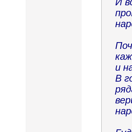
И в
про
нар
Поч
каж
и н
В г
ряд
вер
нар