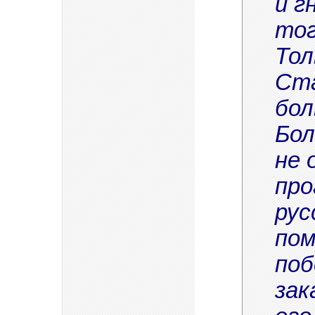
и г
тог
Тол
Ста
бол
Бол
не 
про
рус
пом
поб
зак