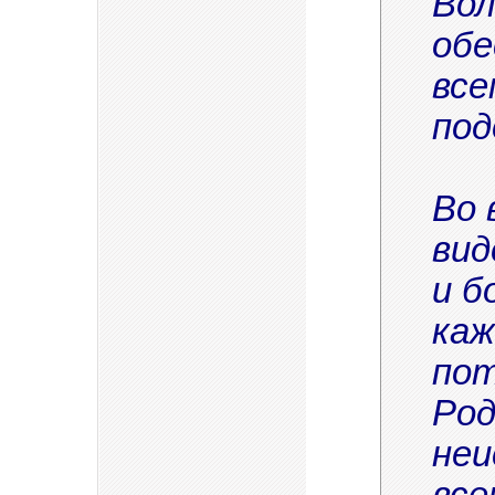
Вол
обе
все
под
Во 
вид
и б
каж
пот
Род
неи
все