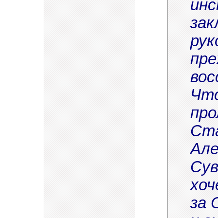
инс
зак
рук
пре
вос
Что
про
Ста
Але
Сув
хоч
за 