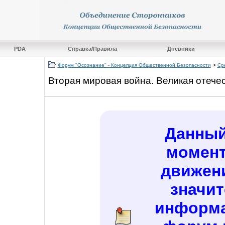
PDA
Справка/Правила
Дневники
Форум "Осознание" - Концепция Общественной Безопасности
>
Ср
Вторая мировая война. Великая отече
Данный
момент
движен
значи
информа