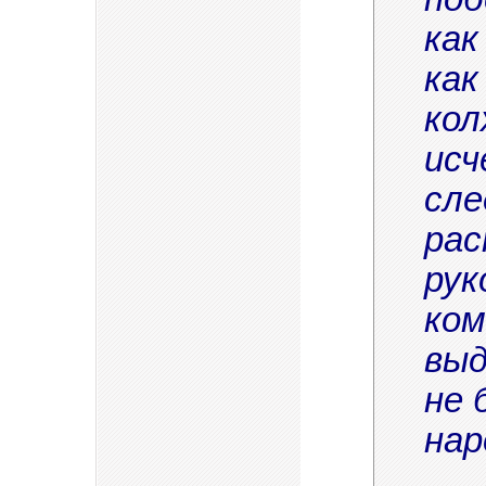
как
как
кол
исч
сле
рас
рук
ком
выд
не 
нар