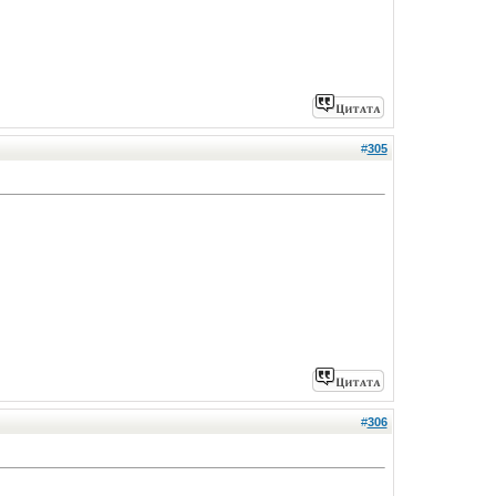
#
305
#
306