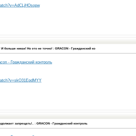
/watch?v=AdCLjHOsopw
 И больше никак! Но это не точно! : GRACON - Гражданский ко
con - Гражданский контроль
/watch?v=skO31EpdMYY
должает запрещать!.. : GRACON - Гражданский контроль