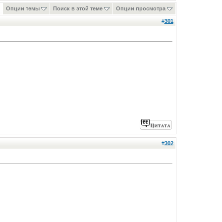
Опции темы
Поиск в этой теме
Опции просмотра
#
301
#
302