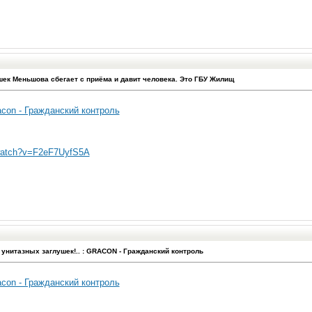
ек Меньшова сбегает с приёма и давит человека. Это ГБУ Жилищ
con - Гражданский контроль
/watch?v=F2eF7UyfS5A
 унитазных заглушек!.. : GRACON - Гражданский контроль
con - Гражданский контроль