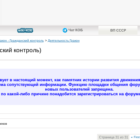
Чат КОБ
ВП СССР
акон - Гражданский контроль
>
Деятельность Гракон
ский контроль)
ует в настоящий момент, как памятник истории развития движени
ёма сопутствующей информации. Функцию площадки общения форум
новых пользователей запрещена.
м по какой-либо причине понадобится зарегистрироваться на форуме
еков
Страница 31 из 31
«
First