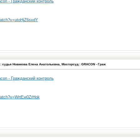
con - Гражданский контроль
watch?v=utoHjZ6sxdY
: судья Новикова Елена Анатольевна, Мосгорсуд : GRACON - Граж
con - Гражданский контроль
/watch?v=WrtEw0ZrHok