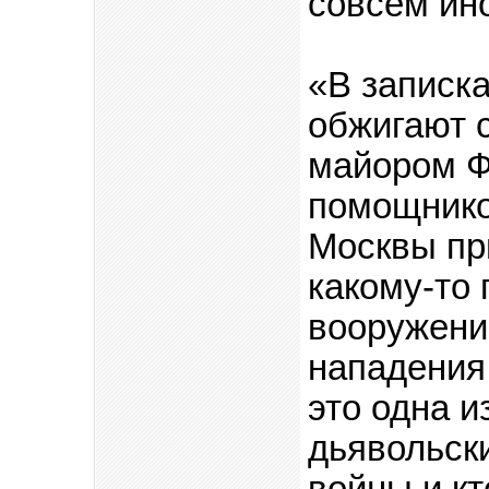
совсем ино
«В записк
обжигают 
майором Ф
помощнико
Москвы пр
какому-то 
вооружени
нападения
это одна и
дьявольск