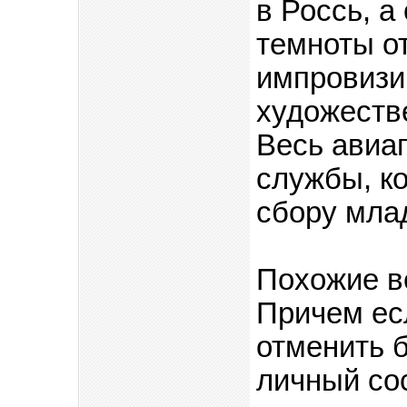
в Россь, а
темноты о
импровизи
художеств
Весь авиа
службы, к
сбору мла
Похожие в
Причем ес
отменить б
личный сос