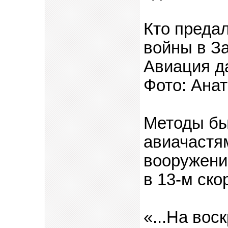
Кто предал
войны в З
Авиация д
Фото: Ана
Методы бы
авиачастя
вооружени
в 13-м ск
«...На вос