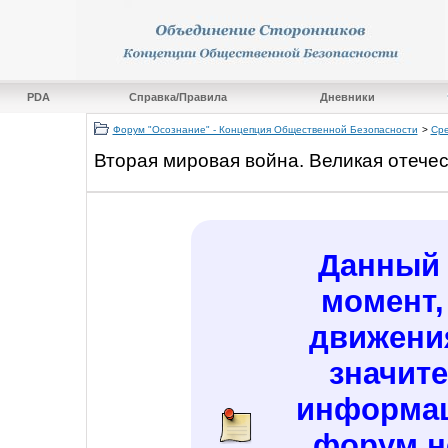
PDA
Справка/Правила
Дневники
Форум "Осознание" - Концепция Общественной Безопасности
>
Сре
Вторая мировая война. Великая отечес
Данный 
момент,
движени
значит
информац
форум н