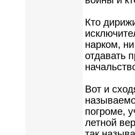
войны и к
Кто дирижи
исключите
нарком, н
отдавать п
начальство
Вот и сход
называемо
погроме, 
летной вер
так называ