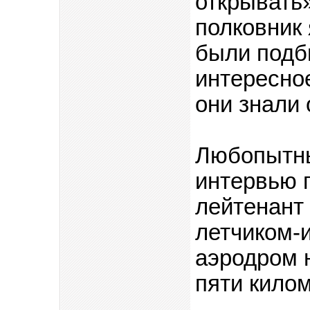
открывать»
полковник 
были подб
интересное
они знали 
Любопытны
интервью г
лейтенант
летчиком-
аэродром н
пяти килом