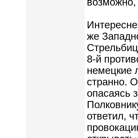
возможно, 
Интересне
же Западно
Стрельбиц
8-й против
немецкие л
странно. О
опасаясь з
Полковник
ответил, ч
провокацию