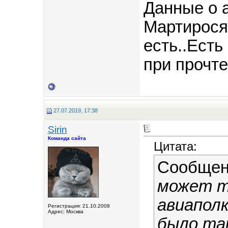
Данные о а
Мартиросян
есть..Есть
при прочте
27.07.2019, 17:38
Sirin
Команда сайта
Цитата:
Сообщен
может т
авиаполк
Регистрация: 21.10.2008
Адрес: Москва
было так