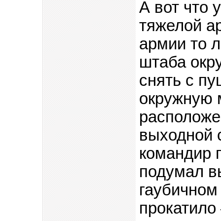
А вот что 
тяжелой ар
армии то л
штаба окру
снять с пу
окружную м
расположе
выходной с
командир п
подумал в
гаубичном
прокатило