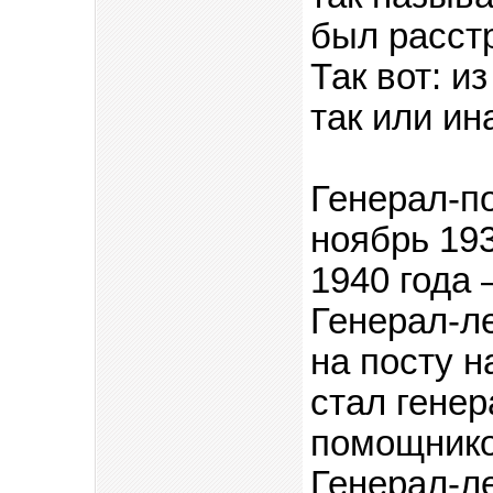
был расстр
Так вот: и
так или ин
Генерал-по
ноябрь 193
1940 года 
Генерал-л
на посту н
стал гене
помощнико
Генерал-л