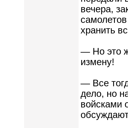
вечера, за
самолетов
хранить вс
— Но это ж
измену!
— Все тогд
дело, но н
войсками о
обсуждают