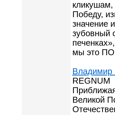
кликушам,
Победу, и
значение и
зубовный с
печенках»,
мы это П
Владимир 
REGNUM
Приближая
Великой П
Отечестве