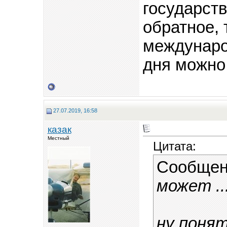
государств
обратное, 
международ
дня можно
27.07.2019, 16:58
казак
Местный
Цитата:
Сообщен
может ..
ну понят