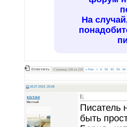
п
На случай
понадобит
пи
Страница 106 из 234
«
First
<
6
56
92
93
94
26.07.2019, 20:08
казак
Местный
Писатель 
быть прос