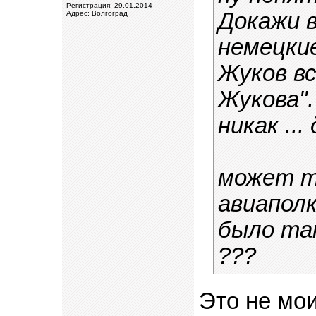
Регистрация: 29.01.2014
Докажи в
Адрес: Волгоград
немецкие
Жуков вс
Жукова".
никак ..
может т
авиаполк
было так
???
Это не мои