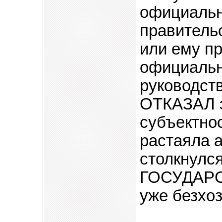
официальн
правительс
или ему пр
официальн
руководст
ОТКАЗАЛ э
субъектно
растаяла 
столкнулся
ГОСУДАРС
уже безхо