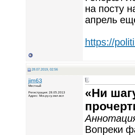
на посту 
апрель ещ
https://poli
28.07.2019, 02:56
jim63
Местный
«Ни шагу
Регистрация: 28.05.2013
Адрес: Мск.ру.су.змл.всл
прочерт
Аннотаци
Вопреки ф