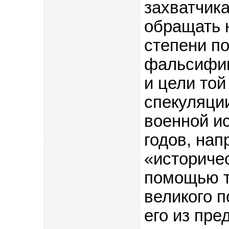
захватчик
обращать 
степени п
фальсифик
и цели той
спекуляции
военной ис
годов, нап
«историчес
помощью т
великого п
его из пре