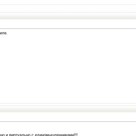
иле.
но и виртуально с единомышленниками!!!