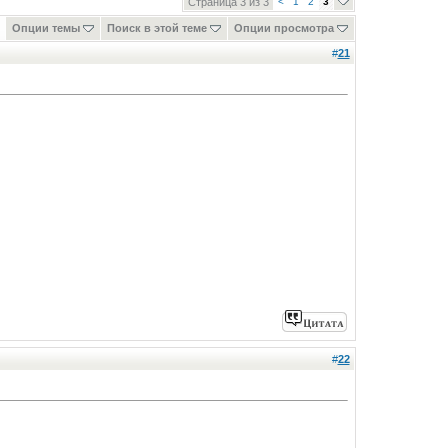
Страница 3 из 3
<
1
2
3
Опции темы
Поиск в этой теме
Опции просмотра
#
21
#
22