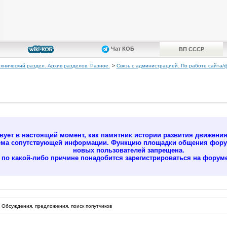
Чат КОБ
ВП СССР
ехнический раздел. Архив разделов. Разное.
>
Связь с администрацией. По работе сайта/
ует в настоящий момент, как памятник истории развития движени
ёма сопутствующей информации. Функцию площадки общения форум
новых пользователей запрещена.
м по какой-либо причине понадобится зарегистрироваться на форуме
Обсуждения, предложения, поиск попутчиков