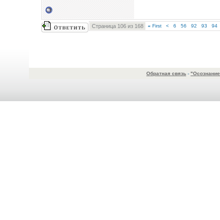
Страница 106 из 168
«
First
<
6
56
92
93
94
Обратная связь
-
"Осознание