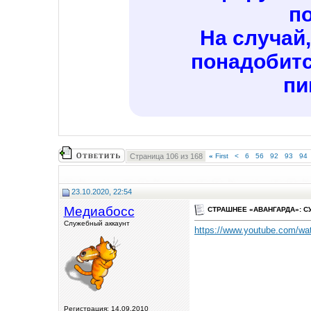
п
На случай
понадобитс
пи
Страница 106 из 168
«
First
<
6
56
92
93
94
23.10.2020, 22:54
Медиабосс
СТРАШНЕЕ «АВАНГАРДА»: С
Служебный аккаунт
https://www.youtube.com/w
Регистрация: 14.09.2010