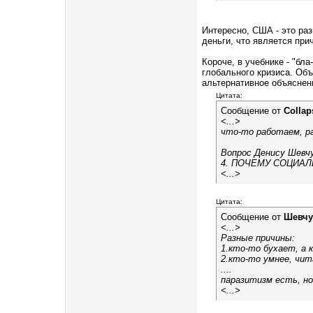
Интересно, США - это ра
деньги, что является при
Короче, в учебнике - "бл
глобального кризиса. Об
альтернативное объяснени
Цитата:
Сообщение от
Collap
<...>
что-то работаем, ра
Вопрос Денису Шевчу
4. ПОЧЕМУ СОЦИА
<...>
Цитата:
Сообщение от
Шевчу
<...>
Разные причины:
1.кто-то бухает, а 
2.кто-то умнее, чит
....
паразитизм есть, но
<...>