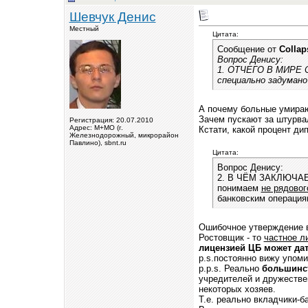
Шевчук Денис
Местный
Цитата:
Сообщение от
Collap
Вопрос Денису:
1. ОТЧЕГО В МИРЕ 
специально задумано
А почему больные умираю
Зачем пускают за штурва
Регистрация: 20.07.2010
Адрес: М+МО (г.
Кстати, какой процент ди
Железнодорожный, микрорайон
Павлино), sbnt.ru
Цитата:
Вопрос Денису:
2. В ЧЁМ ЗАКЛЮЧАЕ
понимаем
не рядовог
банковским операциям.
Ошибочное утверждение в
Ростовщик - то
частное л
лицензией ЦБ может дат
p.s.постоянно вижу упом
p.p.s. Реально
большинс
учредителей и дружестве
некоторых хозяев.
Т.е. реально вкладчики-б