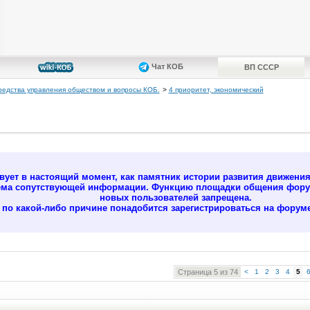
Чат КОБ
ВП СССР
редства управления обществом и вопросы КОБ.
>
4 приоритет, экономический
ует в настоящий момент, как памятник истории развития движени
ёма сопутствующей информации. Функцию площадки общения форум
новых пользователей запрещена.
м по какой-либо причине понадобится зарегистрироваться на форуме
Страница 5 из 74
<
1
2
3
4
5