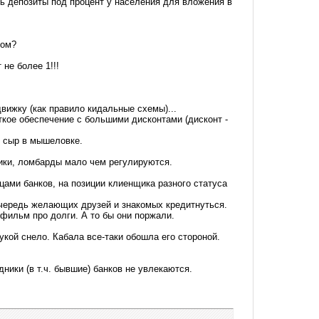
ть депозиты под процент у населения для вложения в
сом?
не более 1!!!
вижку (как правило кидальные схемы)...
кое обеспечение с большими дисконтами (дисконт -
 сыр в мышеловке.
щики, ломбарды мало чем регулируются.
ицами банков, на позиции клиенщика разного статуса
 очередь желающих друзей и знакомых кредитнуться.
 фильм про долги. А то бы они поржали.
кой снело. Кабала все-таки обошла его стороной.
ники (в т.ч. бывшие) банков не увлекаются.