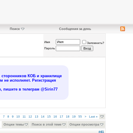
Поиск
Сообщения за день
Имя
Запомнить?
Пароль
я сторонников КОБ и хранилище
 не исполняет. Регистрация
, пишите в телеграм @Sirin77
6
7
8
9
10
11
12
13
14
15
16
17
18
19
55
>
Last
»
Опции темы
Поиск в этой теме
Опции просмотра
#
41