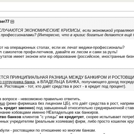
ser77
СЛУЧАЮТСЯ ЭКОНОМИЧЕСКИЕ КРИЗИСЫ, если экономикой управляют п
 профессионалами? (Интересно, что в кризис богатые делаются ещё бо
т на операционных столах, если их лечат медики-профессионалы?
л самолетов профи-летчиков, давайте их лесом и сами за руль!
путатов имеет эконом или юр образование (российское, иностранные бизн
ТСЯ ПРИНЦИПИАЛЬНАЯ РАЗНИЦА МЕЖДУ БАНКИРОМ И РОСТОВЩИКОМ? -
о сотрудника банка
, а ВЛАДЕЛЬЦА БАНКА, получающего доход посредст
 Ростовщик - тот, кто даёт средства в рост - в кредит под процент).
 вопросе - невозможно правильно ответить.
ицо
(реже фирмешка без лицензии ЦБ), кто даёт средства в рост, наприме
ь кредит законно
) под завышенный относительно среднерыночной ставк
инание кобовцами именно НЕвладельцев как банкиров.
тво банков
клиентов "с улицы"
не кредитует
, скорее испытывает потре
нных учредителям (реальным хозяевам) фирм, либо просто кошелек круп
абули - ростовщики по отношению ко многим банкам.