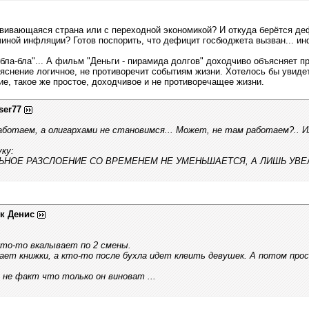
звивающаяся страна или с переходной экономикой? И откуда берётся д
чиной инфляции? Готов поспорить, что дефицит госбюджета вызван... и
а-бла-бла"... А фильм "Деньги - пирамида долгов" доходчиво объясняет 
ъяснение логичное, не противоречит событиям жизни. Хотелось бы увид
е, такое же простое, доходчивое и не противоречащее жизни.
ser77
ботаем, а олигархами не становимся... Может, не там работаем?.. И
ку:
ЛЬНОЕ РАЗСЛОЕНИЕ СО ВРЕМЕНЕМ НЕ УМЕНЬШАЕТСЯ, А ЛИШЬ УВ
к Денис
кто-то вкалывает по 2 смены.
ает книжки, а кто-то после бухла идет клеить девушек. А потом про
 не факт что только он виноват ...