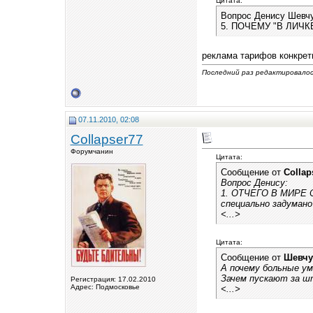
Цитата:
Вопрос Денису Шевчу
5. ПОЧЕМУ "В ЛИЧКЕ
реклама тарифов конкретн
Последний раз редактировалось
07.11.2010, 02:08
Collapser77
Форумчанин
Цитата:
Сообщение от
Collap
Вопрос Денису:
1. ОТЧЕГО В МИРЕ 
специально задумано
<...>
Цитата:
Сообщение от
Шевчу
А почему больные ум
Зачем пускают за шт
Регистрация: 17.02.2010
Адрес: Подмосковье
<...>