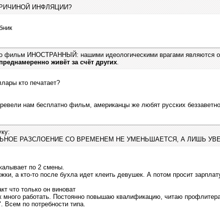
ПРИЧИНОЙ ИНФЛЯЦИИ?
бник
что фильм ИНОСТРАННЫЙ: нашими идеологическими врагами являются о
 преднамеренно живёт за счёт других
.
ллары кто печатает?
еревели нам бесплатно фильм, американцы же любят русских беззаветно
ку:
ЛЬНОЕ РАЗСЛОЕНИЕ СО ВРЕМЕНЕМ НЕ УМЕНЬШАЕТСЯ, А ЛИШЬ УВ
 вкалывает по 2 смены.
нижки, а кто-то после бухла идет клеить девушек. А потом просит зарпла
акт что только он виноват
к много работать. Постоянно повышаю квалификацию, читаю профлитерату
. Всем по потребности типа.