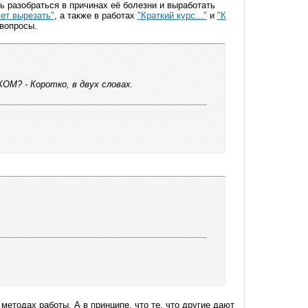
ь разобраться в причинах её болезни и выработать
ет вырезать"
, а также в работах
"Краткий курс..."
и
"К
вопросы.
- Коротко, в двух словах.
тодах работы. А в принципе, что те, что другие дают