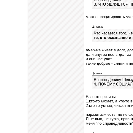
3. ЧТО ЯВЛЯЕТСЯ 
можно процитировать уче
Цитата:
Что касается того, 
те, кто осознанно и
америка живет в долг, до
да и внутри все в долгах
и они нас учат
такие добрые - сняли и п
Цитата:
Вопрос Денису Шевчу
4. ПОЧЕМУ СОЦИА
Разные причины:
1.кто-то бухает, а кто-то
2.кто-то умнее, читает к
....
паразитизм есть, но не ф
Я не пью, не курю, привы
меня "по справедливости"