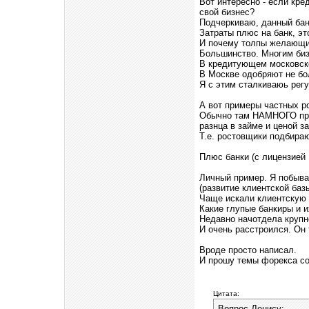
Вот интересно - если кре
свой бизнес?
Подчеркиваю, данный бан
Затраты плюс на банк, эт
И почему толпы желающих
Большинство. Многим биз
В кредитующем московском
В Москве одобряют не бо
Я с этим сталкиваюь регу
А вот примеры частных ро
Обычно там НАМНОГО прощ
разнца в займе и ценой за
Т.е. ростовщики подбира
Плюс банки (с лицензией
Личный пример. Я побывал
(развитие клиентской баз
Чаще искали клиентскую б
Какие глупые банкиры и и
Недавно начотдела крупно
И очень расстроился. Он 
Вроде просто написал.
И прошу темы форекса со 
Цитата:
Вопрос Денису: