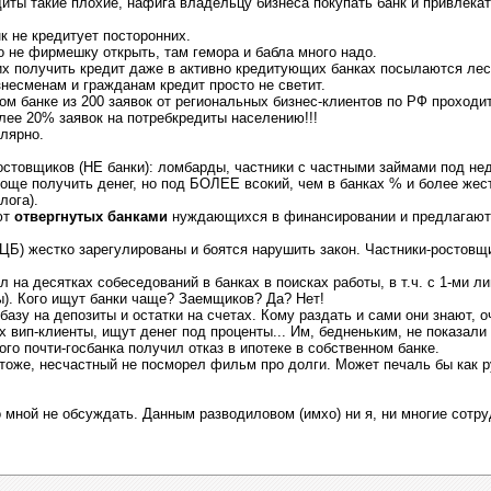
диты такие плохие, нафига владельцу бизнеса покупать банк и привлека
к не кредитует посторонних.
о не фирмешку открыть, там гемора и бабла много надо.
 получить кредит даже в активно кредитующих банках посылаются ле
несменам и гражданам кредит просто не светит.
 банке из 200 заявок от региональных бизнес-клиентов по РФ проходит 
лее 20% заявок на потребкредиты населению!!!
лярно.
стовщиков (НЕ банки): ломбарды, частники с частными займами под нед
е получить денег, но под БОЛЕЕ всокий, чем в банках % и более жест
лога).
ют
отвергнутых банками
нуждающихся в финансировании и предлагают
 ЦБ) жестко зарегулированы и боятся нарушить закон. Частники-ростов
 на десятках собеседований в банках в поисках работы, в т.ч. с 1-ми л
ы). Кого ищут банки чаще? Заемщиков? Да? Нет!
азу на депозиты и остатки на счетах. Кому раздать и сами они знают,
х вип-клиенты, ищут денег под проценты... Им, бедненьким, не показали
го почти-госбанка получил отказ в ипотеке в собственном банке.
тоже, несчастный не посморел фильм про долги. Может печаль бы как ру
мной не обсуждать. Данным разводиловом (имхо) ни я, ни многие сотруд