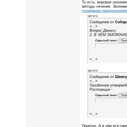
То есть, мировая экономи
методы лечения. Экономис
пониманию макроэкономик
Цитата:
Сообщение от
Collap
<...>
Вопрос Денису:
2. В ЧЁМ ЗАКЛЮЧА
Скрытый текст:
<...>
Цитата:
Сообщение от
Шевчу
<...>
Ошибочное утвержде
Ростовщик -
Скрытый текст:
<...>
Понятно. А в чём всё-та