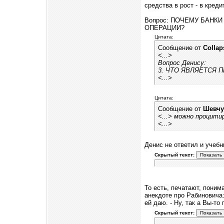
средства в рост - в креди
Вопрос: ПОЧЕМУ БАНК
ОПЕРАЦИИ?
Цитата:
Сообщение от
Collap
<...>
Вопрос Денису:
3. ЧТО ЯВЛЯЕТСЯ 
<...>
Цитата:
Сообщение от
Шевчу
<...> можно процити
<...>
Денис не ответил и учебн
Скрытый текст:
То есть, печатают, поним
анекдоте про Рабиновича: 
ей даю. - Ну, так а Вы-то 
Скрытый текст: