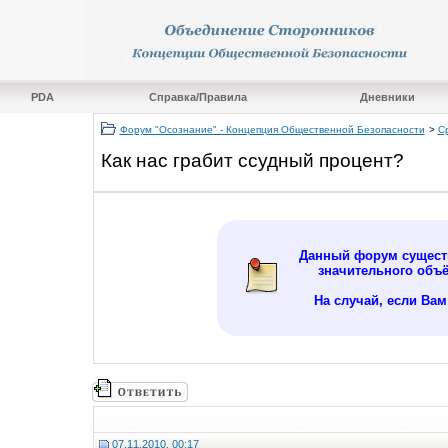
PDA
Справка/Правила
Дневники
Форум "Осознание" - Концепция Общественной Безопасности
>
С
Как нас грабит ссудный процент?
Данный форум существ
значительного объ
На случай, если Ва
07.11.2010, 00:17