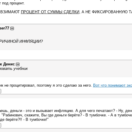
т под процент.
И ВЗИМАЮТ
ПРОЦЕНТ ОТ СУММЫ СДЕЛКИ
, А НЕ ФИКСИРОВАННУЮ 
ser77
ПРИЧИНОЙ ИНФЛЯЦИИ?
к Денис
ровать учебник
ик не процитировал, поэтому я это сделаю за него.
Вот что понимают эк
аешь, деньги - это и вызывает инфляцию. А для чего печатают? - Ну, д
"Рабинович, скажите, Вы где деньги берёте? - В тумбочке. - А в тумбочку
где берёте?!! - В тумбочке!"