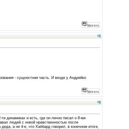
#
5
рования - сущностная часть. И везде у Андрейко
#
6
ти динамиках и есть, где он лично писал о 8-ми
здавал людей с новой нравственностью после
деда, а не 4-е, что Хаббард говорил, в конечном итоге,