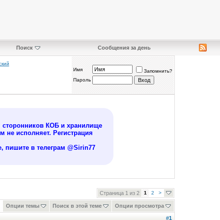
Поиск
Сообщения за день
ский
Имя
Запомнить?
Пароль
я сторонников КОБ и хранилище
 не исполняет. Регистрация
, пишите в телеграм @Sirin77
Страница 1 из 2
1
2
>
Опции темы
Поиск в этой теме
Опции просмотра
#
1