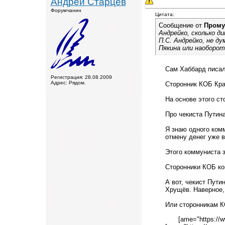
Андрей Старцев
Форумчанин
Цитата:
Сообщение от
Прому
Андрейко, сколько д
П.С. Андрейко, не ду
Пякина или наоборот
Сам Хаббард писал 
Регистрация: 28.08.2009
Адрес: Рядом.
Сторонник КОБ Кра
На основе этого с
Про чекиста Путина
Я знаю одного ком
отмену денег уже в
Этого коммуниста 
Сторонники КОБ ко
А вот, чекист Пути
Хрущёв. Наверное,
Или сторонникам К
[ame="https:/