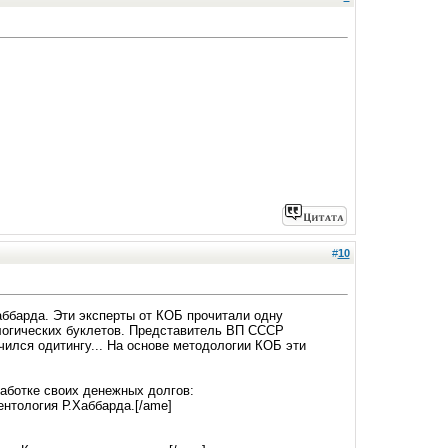
#
10
аббарда. Эти эксперты от КОБ прочитали одну
ологических буклетов. Представитель ВП СССР
чился одитингу... На основе методологии КОБ эти
аботке своих денежных долгов:
ентология Р.Хаббарда.[/ame]