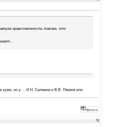
равчука нравственность такова, что
вает...
и хуже, но у ... И.Н. Салмина и В.В. Пякина или
#
2