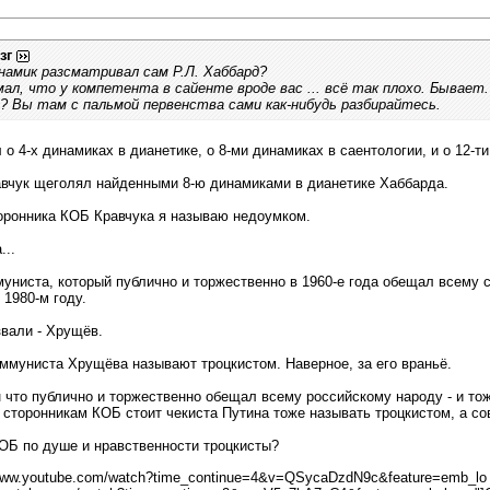
зг
инамик разсматривал сам Р.Л. Хаббард?
мал, что у компетента в сайенте вроде вас ... всё так плохо. Бывает. 
? Вы там с пальмой первенства сами как-нибудь разбирайтесь.
о 4-х динамиках в дианетике, о 8-ми динамиках в саентологии, и о 12-
вчук щеголял найденными 8-ю динамиками в дианетике Хаббарда.
торонника КОБ Кравчука я называю недоумком.
...
муниста, который публично и торжественно в 1960-е года обещал всему 
 1980-м году.
звали - Хрущёв.
ммуниста Хрущёва называют троцкистом. Наверное, за его враньё.
н что публично и торжественно обещал всему российскому народу - и тож
 сторонникам КОБ стоит чекиста Путина тоже называть троцкистом, а с
ОБ по душе и нравственности троцкисты?
/www.youtube.com/watch?time_continue=4&v=QSycaDzdN9c&feature=emb_lo