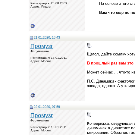
На основе этого с
Регистрация: 28.08.2009
Адрес: Рядом.
Вам что ещё не п
21.01.2020, 18:43
Промузг
Форумчанин
Щегол, дайте ссылку хоть
Регистрация: 18.01.2011
Адрес: Москва
В прошлый раз вам это 
Может сейчас ... что-то н
П.С. Динамики - фактолог
засада, однако. А у клир
22.01.2020, 07:59
Промузг
Форумчанин
Кочевряжка, сведующая вс
Регистрация: 18.01.2011
динамиках в дианетике ил
Адрес: Москва
клирования. Образчик тако