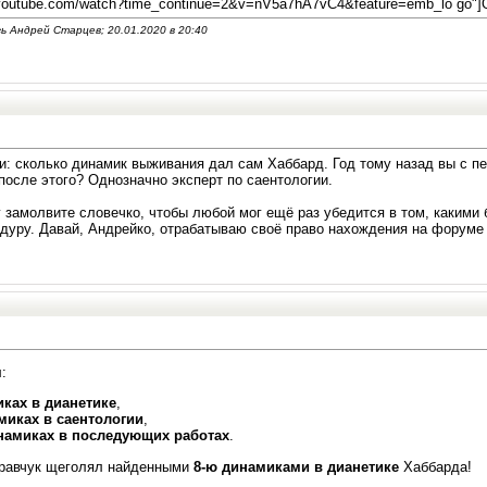
youtube.com/watch?time_continue=2&v=nV5a7hA7vC4&feature=emb_lo go"]
ь Андрей Старцев; 20.01.2020 в
20:40
: сколько динамик выживания дал сам Хаббард. Год тому назад вы с пен
 после этого? Однозначно эксперт по саентологии.
г замолвите словечко, чтобы любой мог ещё раз убедится в том, каким
уру. Давай, Андрейко, отрабатываю своё право нахождения на форуме 
:
иках в дианетике
,
миках в саентологии
,
инамиках в последующих работах
.
Кравчук щеголял найденными
8-ю динамиками в дианетике
Хаббарда!