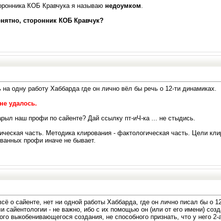
торонника КОБ Кравчука я называю
недоумком
.
онятно, сторонник КОБ Кравчук?
 на одну работу Хаббарда где он лично вёл бы речь о 12-ти динамиках.
не удалось.
арыл наш профи по сайенте? Дай ссылку пт-иЧ-ка ... не стыдись.
ическая часть. Методика клирования - фактологическая часть. Цели кли
ованных профи иначе не бывает.
ё о сайенте, нет ни одной работы Хаббарда, где он лично писал бы о 12-
и сайентологии - не важно, ибо с их помощью он (или от его имени) со
го выкобенивающегося создания, не способного признать, что у него 2-а 