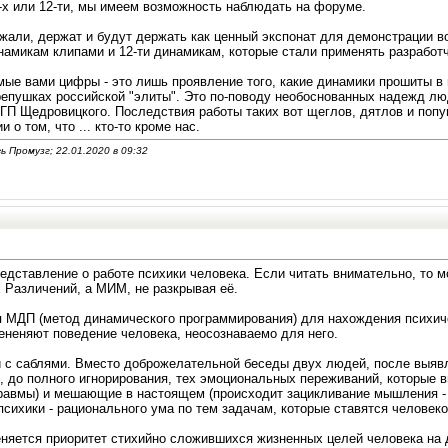
4-х или 12-ти, мы имеем возможность наблюдать на форуме.
ржали, держат и будут держать как ценный экспонат для демонстрации в
амикам клипами и 12-ти динамикам, которые стали применять разработч
ые вами цифры - это лишь проявление того, какие динамики прошиты в в
епушках российской "элиты". Это по-поводу необоснованных надежд л
ГП Щедровицкого. Последствия работы таких вот щеглов, дятлов и попу
 о том, что ... кто-то кроме нас.
 Промузг; 22.01.2020 в
09:32
едставление о работе психики человека. Если читать внимательно, то м
Различений, а МИМ, не разкрывая её.
я МДП (метод динамического программирования) для нахождения психич
ененяют поведение человека, неосознаваемо для него.
 с саблями. Вместо доброжелательной беседы двух людей, после выявл
е, до полного игнорирования, тех эмоциональных переживаний, которые
равмы) и мешающие в настоящем (происходит зацикливание мышления - 
сихики - рационального ума по тем задачам, которые ставятся человеко
еняется приоритет стихийно сложившихся жизненных целей человека на 