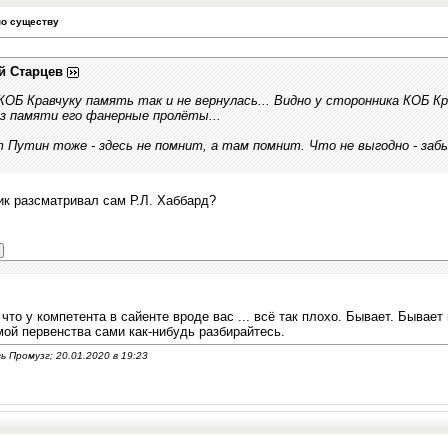
по существу
й Старцев
КОБ Кравчуку память так и не вернулась... Видно у сторонника КОБ К
 памяти его фанерные пролёты...
т Путин тоже - здесь не помнит, а там помнит. Что не выгодно - забы
ик разсматривал сам Р.Л. Хаббард?
что у компетента в сайенте вроде вас ... всё так плохо. Бывает. Бывает 
ой первенства сами как-нибудь разбирайтесь.
 Промузг; 20.01.2020 в
19:23