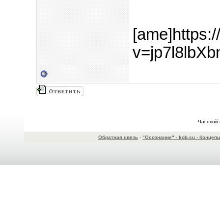
[ame]https:
v=jp7l8lbXb
Часовой 
Обратная связь
-
"Осознание" - kob.su - Конце