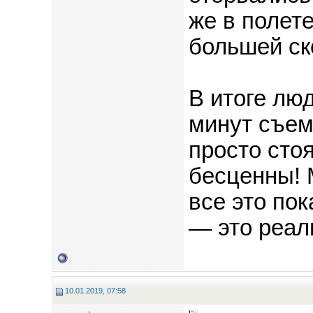
же в полете
большей ск
В итоге лю
минут съемо
просто сто
бесценны! 
все это по
— это реал
10.01.2019, 07:58