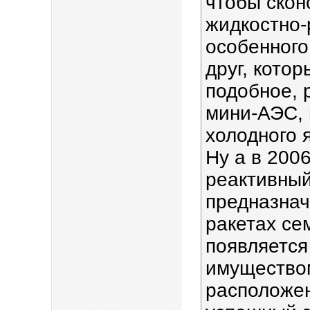
чтобы скон
жидкостно-
особенного,
друг, котор
подобное, 
мини-АЭС, 
холодного 
Ну а в 200
реактивный
предназнач
ракетах се
появляется
имуществом
расположе