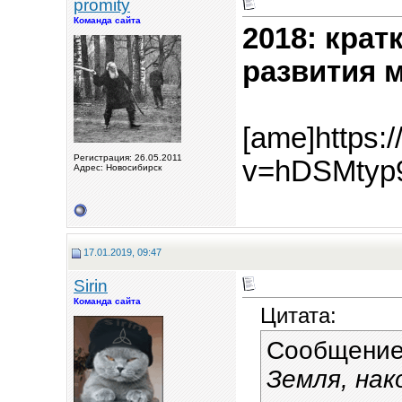
promity
Команда сайта
2018: крат
развития 
[ame]https:
Регистрация: 26.05.2011
v=hDSMtyp
Адрес: Новосибирск
17.01.2019, 09:47
Sirin
Команда сайта
Цитата:
Сообщение
Земля, нак