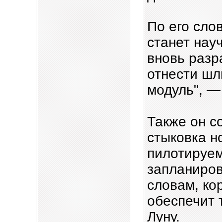
По его сло
станет нау
вновь раз
отнести ш
модуль", —
Также он с
стыковка н
пилотируем
запланиров
словам, ко
обеспечит 
Луну.