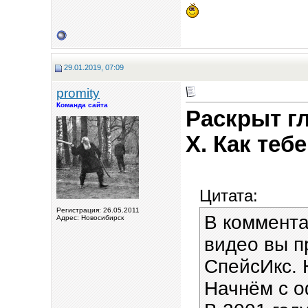
29.01.2019, 07:09
promity
Команда сайта
Раскрыт г
X. Как теб
Цитата:
Регистрация: 26.05.2011
В коммента
Адрес: Новосибирск
видео вы п
СпейсИкс. 
Начнём с о