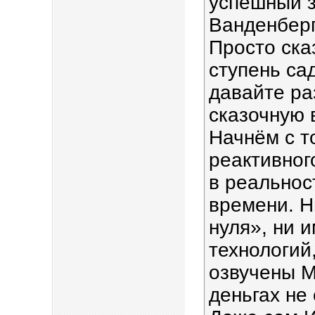
успешный з
Ванденбер
Просто сказ
ступень са
давайте ра
сказочную 
Начнём с т
реактивног
в реальнос
времени. Н
нуля», ни 
технологий
озвучены М
деньгах не 