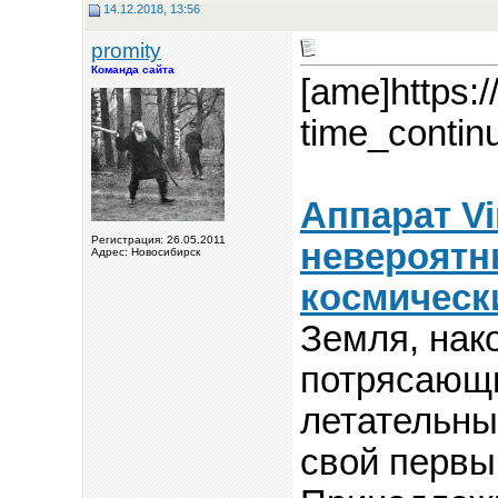
14.12.2018, 13:56
promity
Команда сайта
[ame]https:
time_conti
Аппарат Vi
Регистрация: 26.05.2011
невероятн
Адрес: Новосибирск
космически
Земля, нак
потрясающи
летательны
свой первы