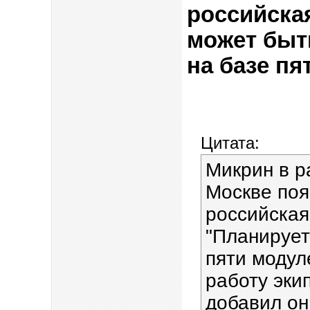
российска
может быть
на базе пя
Цитата:
Микрин в р
Москве поя
российская
"Планирует
пяти модул
работу эки
добавил он