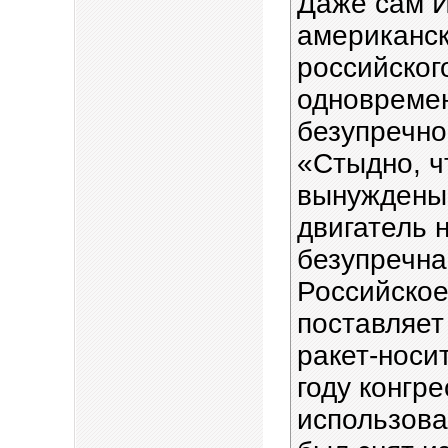
Даже сам И
американск
российског
одновремен
безупречно
«Стыдно, ч
вынуждены 
двигатель н
безупречна
Российско
поставляет
ракет-носит
году конгр
использован