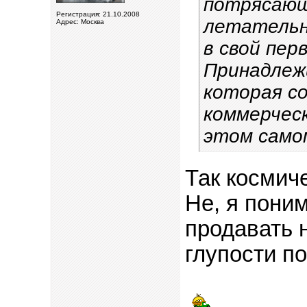
потрясающ
Регистрация: 21.10.2008
летательн
Адрес: Москва
в свой пер
Принадлежи
которая с
коммерчес
этом само
Так космич
Не, я пони
продавать н
глупости п