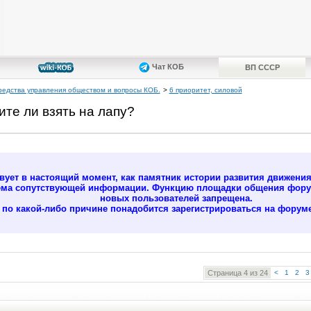
Чат КОБ
ВП СССР
редства управления обществом и вопросы КОБ.
>
6 приоритет, силовой
ите ли взять на лапу?
ует в настоящий момент, как памятник истории развития движени
ёма сопутствующей информации. Функцию площадки общения форум
новых пользователей запрещена.
м по какой-либо причине понадобится зарегистрироваться на форуме
Страница 4 из 24
<
1
2
3