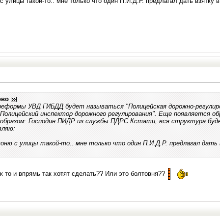
с улицы такой-то.. мне только что один П.И.Д.Р. предлагал дать взятку 
ово
 реформы УВД ГИБДД будет называться "Полицейская дорожно-регулир
Полицейский инспектор дорожного регулирования". Еще появляется об
образом: Господин ПИДР из службы ПДРС.Кстати, вся структура буд
вляю:
воню с улицы такой-то.. мне только что один П.И.Д.Р. предлагал дать 
уж то и впрямь так хотят сделать?? Или это болтовня??