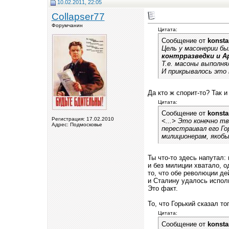
10.02.2011, 22:05
Collapser77
Форумчанин
Цитата:
Сообщение от
konsta
Цель у масонерии бы
контрразведки и А
Т.е. масоны выполня
И прикрывалось это 
Да кто ж спорит-то? Так и
Цитата:
Сообщение от
konsta
Регистрация: 17.02.2010
<...> Это конечно т
Адрес: Подмосковье
перестраивал его Го
милиционерам, якобы
Ты что-то здесь напутал
и без милиции хватало, од
то, что обе революции д
и Сталину удалось исполь
Это факт.
То, что Горький сказал 
Цитата:
Сообщение от
konsta