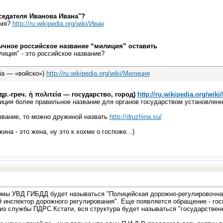
седателя Иванова Ивана"?
имя?
http://ru.wikipedia.org/wiki/Иван
ычное российское название “милиция” оставить
лиция" - это российское название?
itia — «войско»)
http://ru.wikipedia.org/wiki/Милиция
 др.-греч. ἡ πολιτεία — государство, город)
http://ru.wikipedia.org/wik
лиция более правильное название для органов государством установлен
азвание, то можно дружиной назвать
http://druzhina.su/
ина - это жена, ну это к хохме о госпоже...)
рмы УВД ГИБДД будет называться "Полицейская дорожно-регулировочн
й инспектор дорожного регулирования". Еще появляется обращение - г
из службы ПДРС.Кстати, вся структура будет называться "государствен