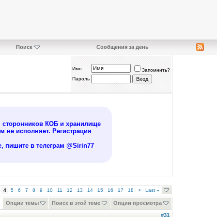
Поиск
Сообщения за день
Имя
Запомнить?
Пароль
я сторонников КОБ и хранилище
 не исполняет. Регистрация
, пишите в телеграм @Sirin77
4
5
6
7
8
9
10
11
12
13
14
15
16
17
18
>
Last
»
Опции темы
Поиск в этой теме
Опции просмотра
#
31