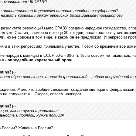
ь милицию от ЧК-ОГПУ?
е правительство Керенского строило народное государство?
 назвать кровавый режим еврейских больвшивиков-троцкистов?
в результате революций было СРАЗУ создано народное государство, спр
лал уже Сталин, примерно в конце 30-х годов, после полного уничтожени
ли, но не совсем в том виде, в каком он её предложил. И репрессии про
ия и в этих репрессиях принимала участие. Потом со временем всё изме
е народа к милиции в СССР 50-х - 80-х гг. было совсем не таким, как, 
я - определённо карательный орган.
ntins3
тоит образ революции, и прежде февральской..., образ вооружённой то
ждение. Мало кто вообще связывает создание милиции с февральской 
о не получается... Скорее, совсем наоборот.
ntins3
ция, как не нужна и революция.
ьность и порядок, нужна полиция.
о России? Живёшь в России?