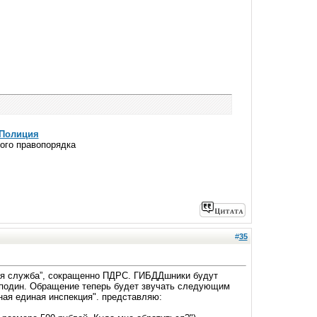
i/Полиция
ного правопорядка
#
35
ая служба”, сокращенно ПДРС. ГИБДДшники будут
осподин. Обращение теперь будет звучать следующим
ная единая инспекция". представляю: