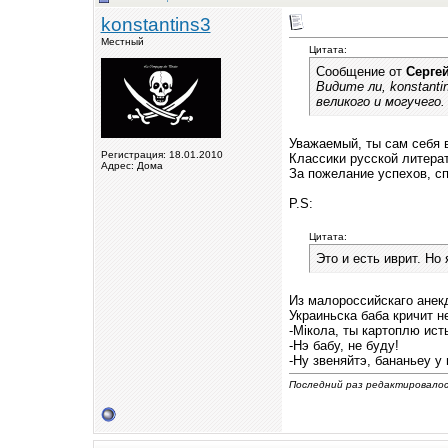
konstantins3
Местный
Цитата:
Сообщение от
Серге
Видите ли, konstant
великого и могучего.
Уважаемый, ты сам себя 
Регистрация: 18.01.2010
Классики русской литера
Адрес: Дома
За пожелание успехов, сп
P.S:
Цитата:
Это и есть иврит. Но
Из малороссийскаго анек
Украиньска баба кричит не
-Мiкола, ты картоплю ист
-Нэ бабу, не буду!
-Ну звеняйтэ, бананьеу у 
Последний раз редактировалось 