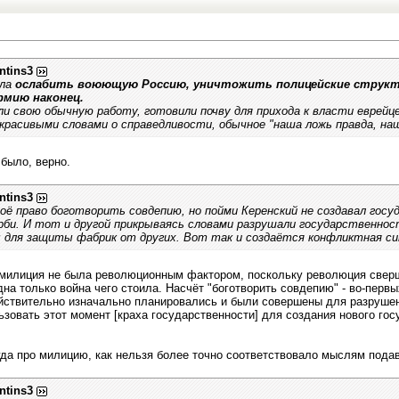
ntins3
ла
ослабить воюющую Россию, уничтожить полицейские структу
рмию наконец.
ли свою обычную работу, готовили почву для прихода к власти еврейце
красивыми словами о справедливости, обычное "наша ложь правда, наш
 было, верно.
ntins3
воё право боготворить совдепию, но пойми Керенский не создавал госу
рби. И тот и другой прикрываясь словами разрушали государственност
 для защиты фабрик от других. Вот так и создаётся конфликтная сит
: милиция не была революционным фактором, поскольку революция све
на только война чего стоила. Насчёт "боготворить совдепию" - во-первых
ействительно изначально планировались и были совершены для разрушен
зовать этот момент [краха государственности] для создания нового гос
тогда про милицию, как нельзя более точно соответствовало мыслям под
ntins3