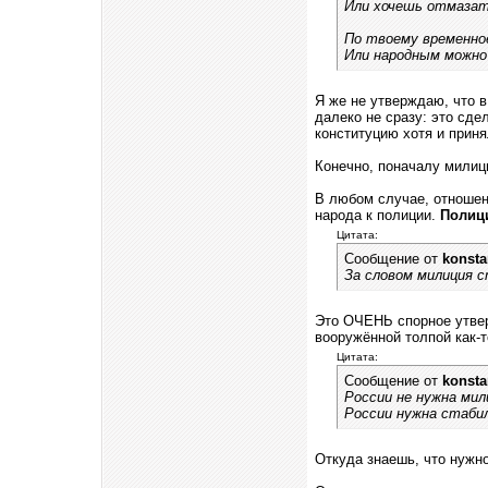
Или хочешь отмазат
По твоему временно
Или народным можно
Я же не утверждаю, что 
далеко не сразу: это сде
конституцию хотя и приня
Конечно, поначалу милиц
В любом случае, отношени
народа к полиции.
Полици
Цитата:
Сообщение от
konsta
За словом милиция с
Это ОЧЕНЬ спорное утвер
вооружённой толпой как-т
Цитата:
Сообщение от
konsta
России не нужна мили
России нужна стабил
Откуда знаешь, что нужн