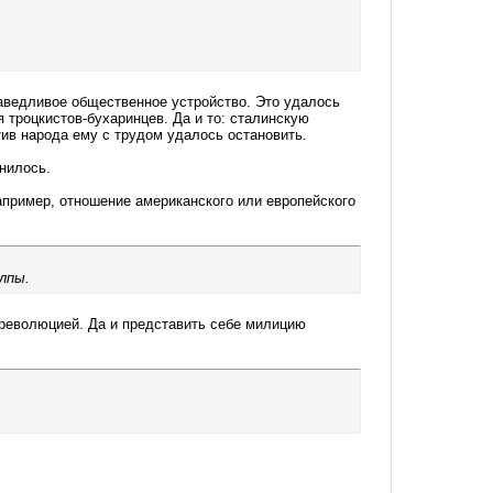
аведливое общественное устройство. Это удалось
я троцкистов-бухаринцев. Да и то: сталинскую
тив народа ему с трудом удалось остановить.
нилось.
например, отношение американского или европейского
лпы.
революцией. Да и представить себе милицию