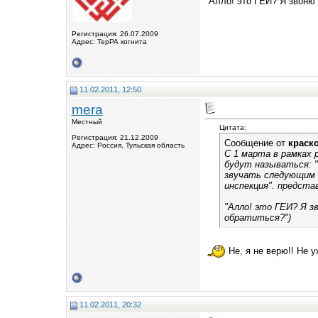
"Алло! это ГЕИ? Я звоню 
Регистрация: 26.07.2009
Адрес: ТерРА когнита
11.02.2011, 12:50
mera
Местный
Цитата:
Регистрация: 21.12.2009
Сообщение от
краск
Адрес: Россия, Тульская область
С 1 марта в рамках
будут называться: "
звучать следующим 
инспекция". предста
"Алло! это ГЕИ? Я з
обратиться?")
Не, я не верю!! Не 
11.02.2011, 20:32