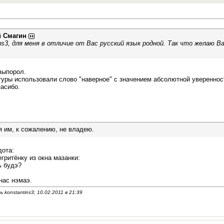
й Смагин
ins3, для меня в отличие от Вас русский язык родной. Так что желаю В
выпорол.
туры использовали слово "наверное" с значением абсолютной уверенност
асибо.
 я им, к сожалению, не владею.
дота:
гритёнку из окна мазанки:
ь будэ?
нас нэмаэ.
konstantins3; 10.02.2011 в
21:39