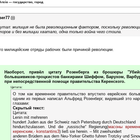
λιτεία — государство, город
ser77
утал: милиция не была революционным фактором, поскольку революци
ров и без милиции хватало, одна только война чего стоила.
что милицейские отряды рабочих были причиной революции.
Наоборот, привёл цитату Розенберга из брошюры "Уби
больвшивиков-троцкистов банкирами Шиффом, Барухом, Варбур
при непосредственной помощи правительства Керенского.
Цитата:
О том как временное правительство впустило еврейских бол
одним из первых написал Альфред Розенберг, видевший это нар
глазами:
Скрытый текст:
Цитата:
Lenin mit mehreren
hundert Juden aus der Schweiz nach Petersburg durch Deutschland
hindurchzulassen. Und die „russische“ Regierung(
масоны временн
керенским,- konstantins3
) ließ sie herein. – Mit zweihundert
anderen Brüdern aus dem Neu-Yorker Ghetto fuhren Trotzky und Sino