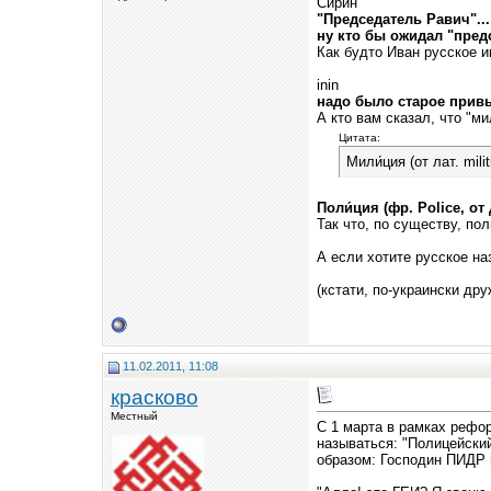
Сирин
"Председатель Равич"...
ну кто бы ожидал "пред
Как будто Иван русское 
inin
надо было старое прив
А кто вам сказал, что "ми
Цитата:
Мили́ция (от лат. mil
Поли́ция (фр. Police, от
Так что, по существу, по
А если хотите русское н
(кстати, по-украински друж
11.02.2011, 11:08
красково
Местный
С 1 марта в рамках рефо
называться: "Полицейски
образом: Господин ПИДР 