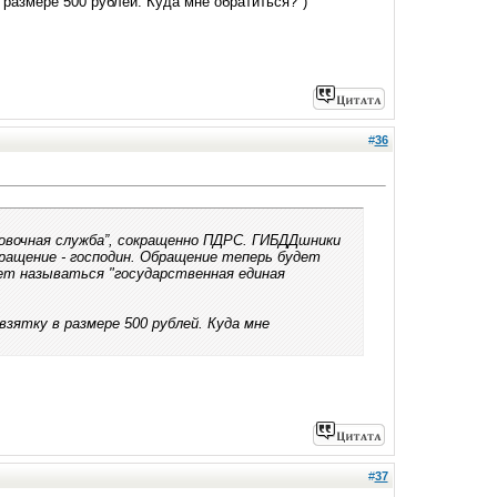
в размере 500 рублей. Куда мне обратиться?")
#
36
овочная служба”, сокращенно ПДРС. ГИБДДшники
ращение - господин. Обращение теперь будет
ет называться "государственная единая
взятку в размере 500 рублей. Куда мне
#
37