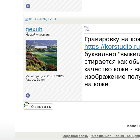
01.03.2026, 12:51
gexuh
Новый участник
Гравировку на ко
https://korstudio.r
буквально "выжиг
стирается как об
качество кожи - 
изображение полу
Регистрация: 26.07.2025
Адрес: Земля
на коже.
Часовой 
Обратная связь
-
"Осознание" - kob.su - Конце