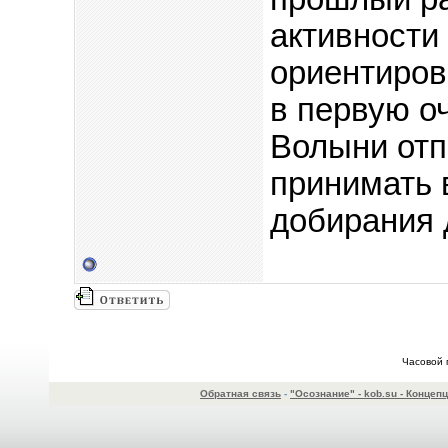
активности
ориентиров
в первую о
Волыни отп
принимать 
добирания 
Часовой 
Обратная связь
-
"Осознание" - kob.su - Конце