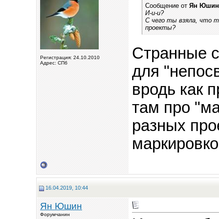
Сообщение от
Ян Юшин
И-и-и?
С чего ты взяла, что т
проекты?
Странные с
Регистрация: 24.10.2010
Адрес: СПб
для "непос
вродь как п
там про "ма
разных про
маркировк
16.04.2019, 10:44
Ян Юшин
Форумчанин