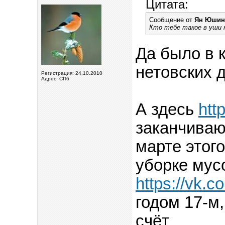
Цитата:
Сообщение от
Ян Юшин
Кто тебе такое в уши н
Да было в к
нетовских 
Регистрация: 24.10.2010
Адрес: СПб
А здесь
htt
заканчивают
марте этого
уборке му
https://vk.
годом 17-м,
счёт