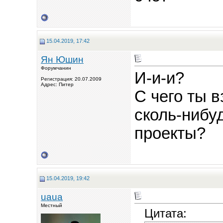
15.04.2019, 17:42
Ян Юшин
Форумчанин
И-и-и?
Регистрация: 20.07.2009
Адрес: Питер
С чего ты в
сколь-нибу
проекты?
15.04.2019, 19:42
uaua
Местный
Цитата: