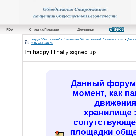
PDA
Справка/Правила
Дневники
Форум "Осознание" - Концепция Общественной Безопасности
>
Движе
КОБ wiki.kob.su
Im happy I finally signed up
Данный форум 
момент, как п
движения
хранилище 
сопутствующе
площадки обще