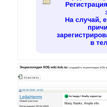
Регистраци
На случай, 
причи
зарегистриров
в те
Энциклопедия КОБ wiki.kob.su
создавайте энциклопедию КОБ в
09.04.2025, 16:09
LeilaHerrm
Im happy I finally signed up
Новый участник
Many thanks. Ample info.
Регистрация: 09.04.2025