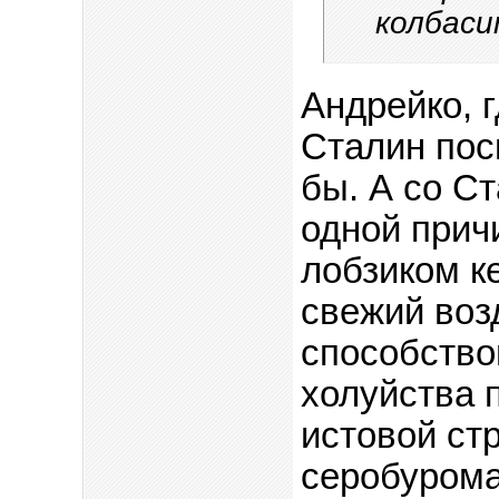
колбаси
Андрейко, г
Сталин пос
бы. А со С
одной причи
лобзиком к
свежий воз
способство
холуйства 
истовой ст
серобурома