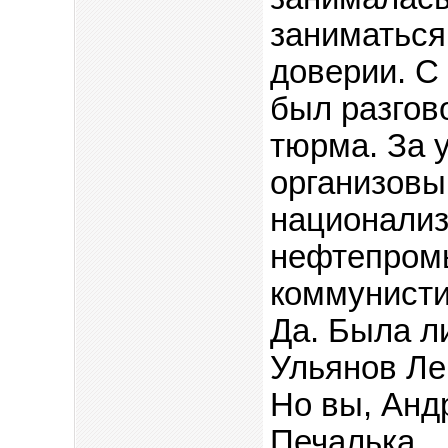
заниматься
доверии. С
был разгово
тюрма. За 
организовы
национализ
нефтепромы
коммунисти
Да. Была л
Ульянов Ле
Но вы, Андр
Печалька.