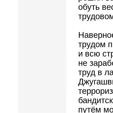
обуть ве
трудовом
Наверное
трудом 
и всю ст
не зараб
труд в л
Джугашви
террориз
бандитск
путём м