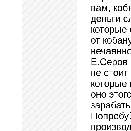
вам, коб
деньги с
которые 
от кобан
нечаянно
Е.Серов 
не стоит
которые 
оно этог
зарабаты
Попробуй
производ