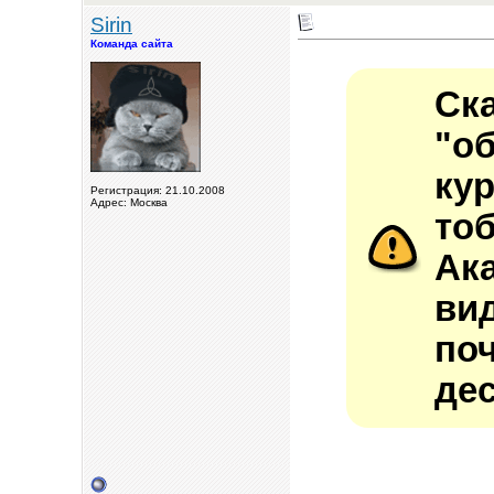
Sirin
Команда сайта
Ск
"
ку
Регистрация: 21.10.2008
Адрес: Москва
то
Ак
ви
по
дес