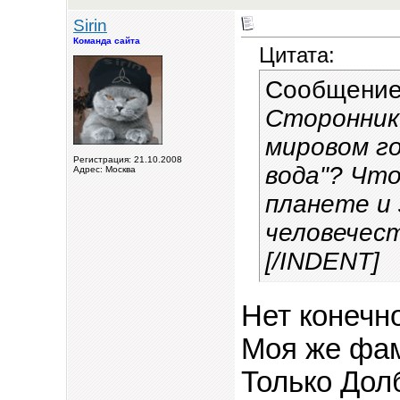
Sirin
Команда сайта
Цитата:
Сообщение
Сторонник
мировом г
Регистрация: 21.10.2008
вода"? Что
Адрес: Москва
планете и
человечес
[/INDENT]
Нет конечно
Моя же фам
Только Дол