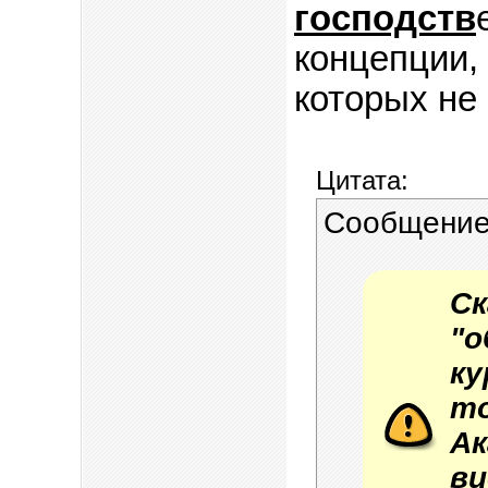
господств
концепции, 
которых не
Цитата:
Сообщение
С
"
к
т
А
в