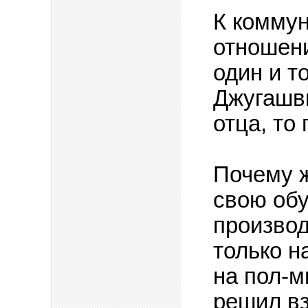
К коммун
отношени
один и т
Джугашви
отца, то
Почему 
свою обу
производ
только н
на пол-
решил вз