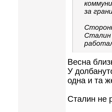
коммун
за гран
Сторонн
Сталин 
работа
Весна близ
У долбанут
одна и та ж
Сталин не р