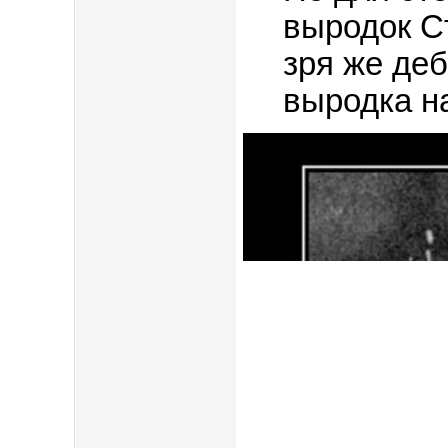
выродок Ст
зря же деб
выродка на