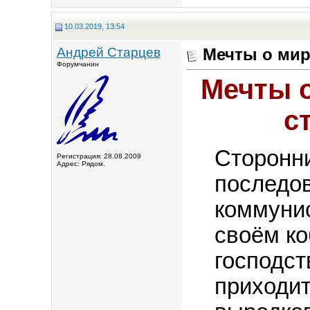
10.03.2019, 13:54
Андрей Старцев
Мечты о мир
Форумчанин
Мечты 
с
Сторонни
Регистрация: 28.08.2009
Адрес: Рядом.
последо
коммунис
своём к
господст
приходит