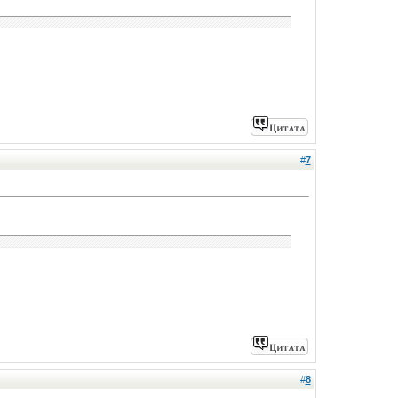
#
7
#
8