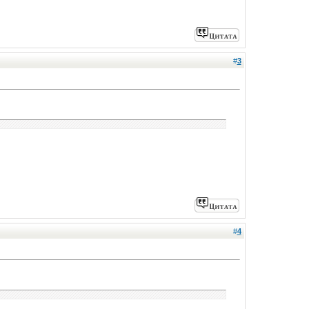
#
3
#
4