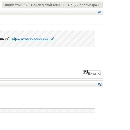
Опции темы
Поиск в этой теме
Опции просмотра
#
1
поля"
http://www.voicesevas.ru/
#
2