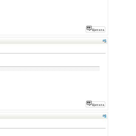
#
5
#
6