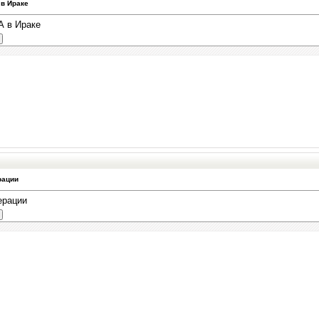
в Ираке
А в Ираке
рации
ерации