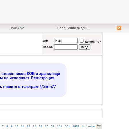
Поиск
Сообщения за день
Имя
Запомнить?
Пароль
я сторонников КОБ и хранилище
 не исполняет. Регистрация
, пишите в телеграм @Sirin77
7
8
9
10
11
12
13
14
15
51
101
501
1001
>
Last
»