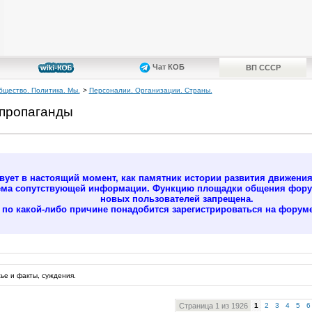
Чат КОБ
ВП СССР
бщество. Политика. Мы.
>
Персоналии. Организации. Страны.
 пропаганды
ует в настоящий момент, как памятник истории развития движени
ёма сопутствующей информации. Функцию площадки общения форум
новых пользователей запрещена.
м по какой-либо причине понадобится зарегистрироваться на форуме
ье и факты, суждения.
Страница 1 из 1926
1
2
3
4
5
6