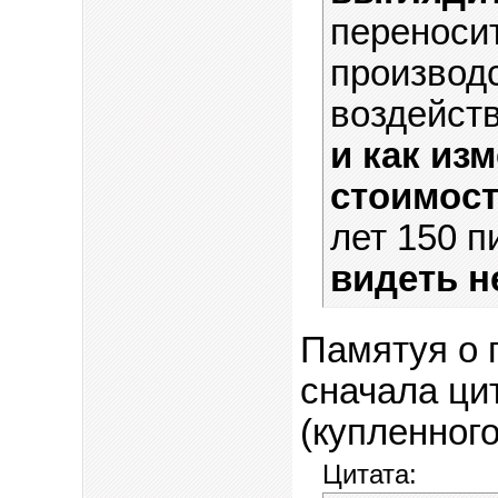
переносит
производ
воздейств
и как из
стоимост
лет 150 п
видеть н
Памятуя о 
сначала цит
(купленног
Цитата: