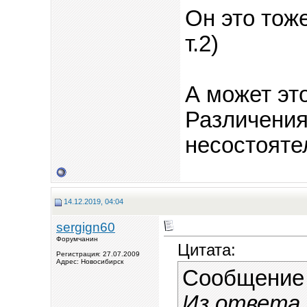
Он это тож
т.2)
А может это
Различения
несостояте
14.12.2019, 04:04
sergign60
Форумчанин
Цитата:
Регистрация: 27.07.2009
Адрес: Новосибирск
Сообщение
Из ответа 