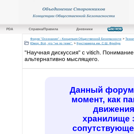
PDA
Справка/Правила
Дневники
Форум "Осознание" - Концепция Общественной Безопасности
>
Техни
Юмор. Всё, что "не по теме".
>
Кунсткамера им. С.Ш. Фрейда
"Научная дискуссия" с vitich. Понимани
альтернативно мыслящего.
Данный форум 
момент, как п
движения
хранилище 
сопутствующе