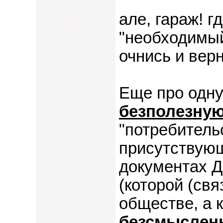
але, гараж! 
"необходимый"
очнись и верн
Еще про одн
безполезную
"потребительс
присутствующ
документа
(которой (свя
обществе, а 
безсмысленн