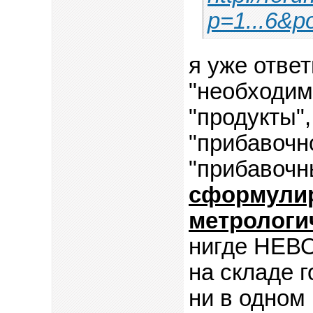
p=1...6&p
я уже ответ
"необходим
"продукты"
"прибавочн
"прибавочн
сформулир
метрологи
нигде НЕ
на складе г
ни в одном