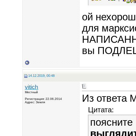
ой нехорош
для маркс
НАПИСАННО
вы ПОДЛЕЦ 
14.12.2019, 00:48
vitich
Местный
Из ответа М
Регистрация: 22.06.2014
Адрес: Земля
Цитата:
поясните
выгляди