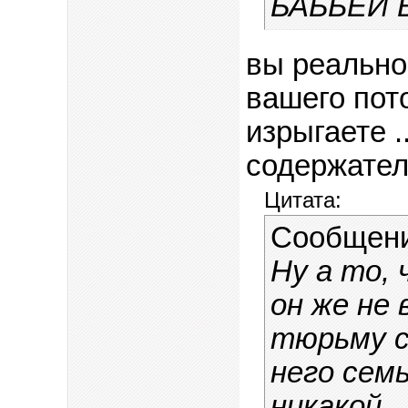
БАБЬЕЙ 
вы реально 
вашего пото
изрыгаете .
содержател
Цитата:
Сообщен
Ну а то, 
он же не 
тюрьму с
него семь
никакой