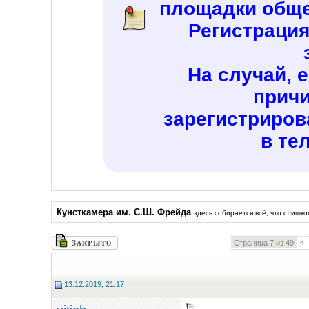
площадки обще
Регистраци
На случай, 
причи
зарегистриров
в те
Кунсткамера им. С.Ш. Фрейда
здесь собирается всё, что слишк
Страница 7 из 49
<
13.12.2019, 21:17