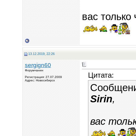
вас только 
13.12.2019, 22:26
sergign60
Форумчанин
Цитата:
Регистрация: 27.07.2009
Адрес: Новосибирск
Сообщен
Sirin
,
вас толь