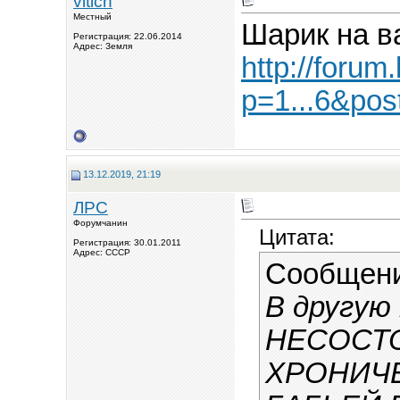
vitich
Местный
Шарик на в
Регистрация: 22.06.2014
Адрес: Земля
http://foru
p=1...6&pos
13.12.2019, 21:19
ЛРС
Форумчанин
Цитата:
Регистрация: 30.01.2011
Адрес: СССР
Сообщен
В другую
НЕСОСТ
ХРОНИЧЕ