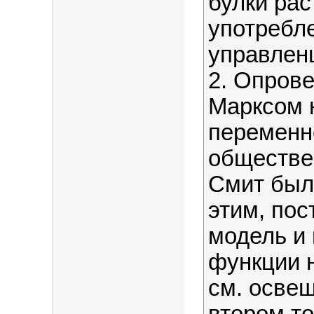
булки рас
употребле
управлен
2. Опров
Марксом 
переменно
обществен
Смит был 
этим, по
модель и 
функции н
см. освещ