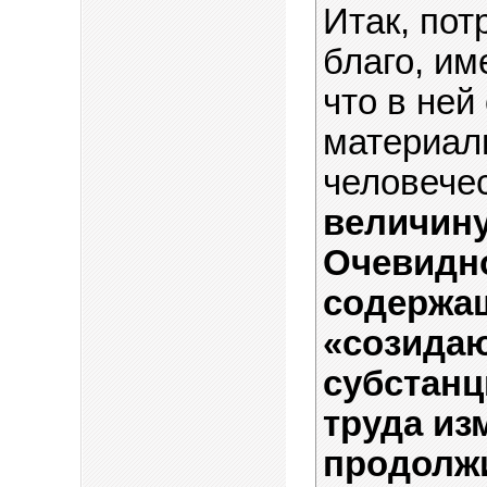
Итак, пот
благо, им
что в ней
материал
человече
величину
Очевидно
содержащ
«созида
субстанц
труда из
продолж