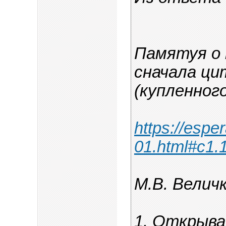
Памятуя о 
сначала ци
(купленного
https://espe
01.html#c1.
М.В. Велич
1. Открыв