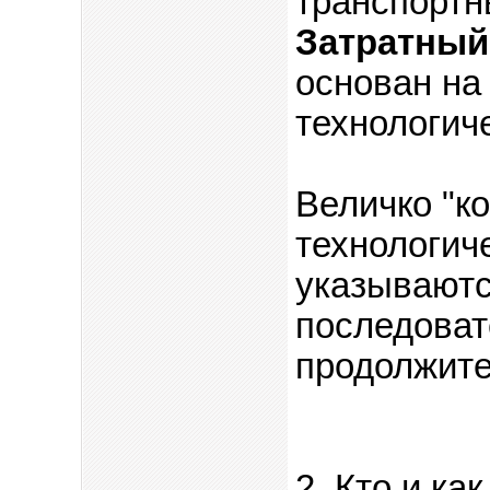
транспортн
Затратный
основан на
технологич
Величко "ко
технологиче
указываютс
последоват
продолжите
2. Кто и ка