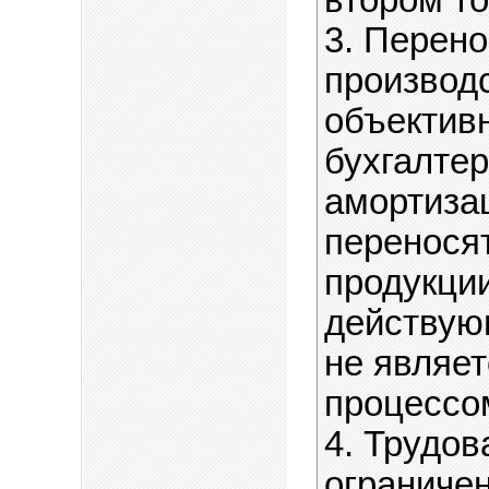
втором то
3. Перено
производ
объектив
бухгалте
амортиза
перенося
продукции
действую
не являе
процессо
4. Трудов
ограниче