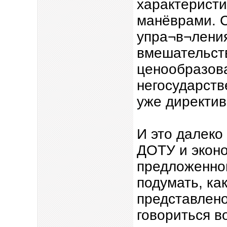
характерист
манёврами. 
упра¬в¬лени
вмешательств
ценообразов
негосударств
уже директив
И это далеко
ДОТУ и эконо
предложенной
подумать, ка
представлено
говориться в