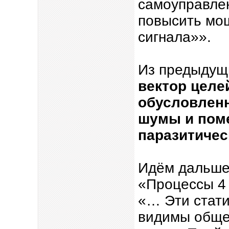
самоуправле
повысить мощ
сигнала»».
Из предыдущ
вектор целе
обусловленн
шумы и поме
паразитичес
Идём дальше.
«Процессы 4
«… Эти стати
видимы общес