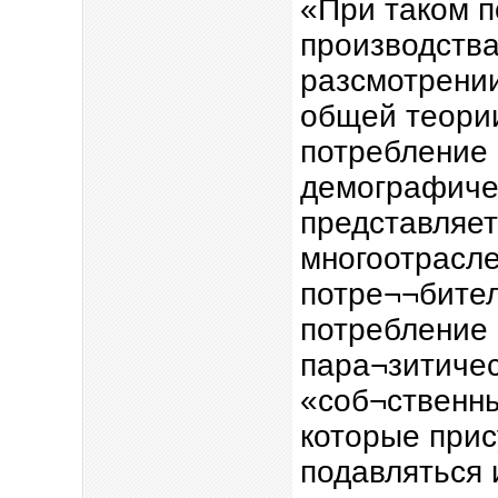
«При таком п
производства
разсмотрении
общей теории
потребление 
демографиче
представляет
многоотрасле
потре¬¬бител
потребление 
пара¬зитичес
«соб¬ственны
которые прис
подавляться 