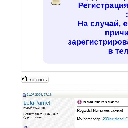
Регистраци
На случай, 
причи
зарегистриров
в те
21.07.2025, 17:18
LetaParnel
Im glad I finally registered
Новый участник
Regards! Numerous advice!
Регистрация: 21.07.2025
Адрес: Земля
My homepage:
200kw diesel G