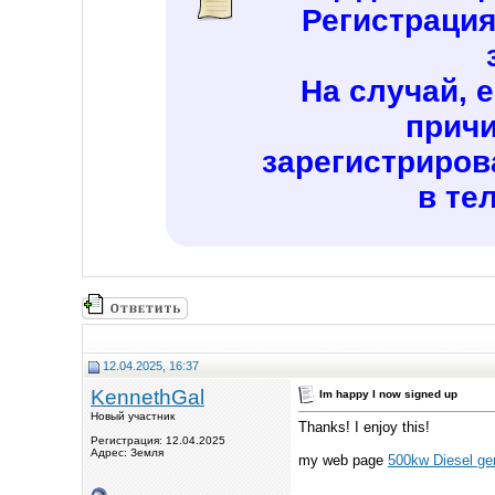
Регистраци
На случай, 
причи
зарегистриров
в те
12.04.2025, 16:37
KennethGal
Im happy I now signed up
Новый участник
Thanks! I enjoy this!
Регистрация: 12.04.2025
Адрес: Земля
my web page
500kw Diesel ge