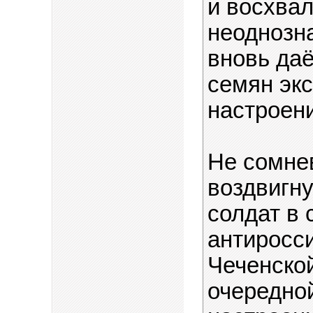
и восхвал
неоднозн
вновь да
семян эк
настроен
Не сомне
воздвигн
солдат в 
антиросс
Чеченской
очередно