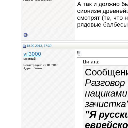
А так и должно б
сионизм древнейш
смотрят (те, что 
рядовые балбесы
18.09.2013, 17:30
vil3000
Местный
Цитата:
Регистрация: 29.01.2013
Адрес: Земля
Сообщен
Разговор
нациками 
зачистка"
"Я русск
еврейско