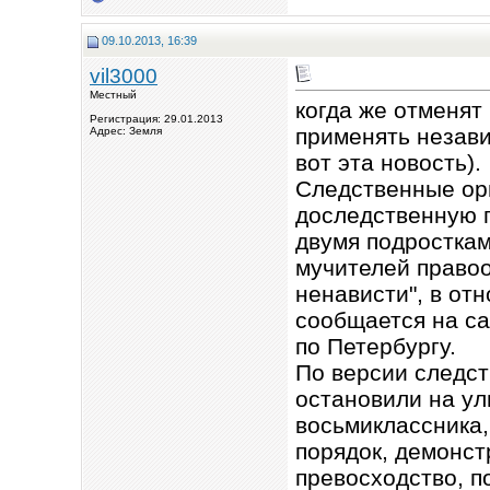
09.10.2013, 16:39
vil3000
Местный
когда же отменят 
Регистрация: 29.01.2013
применять незави
Адрес: Земля
вот эта новость).
Следственные ор
доследственную п
двумя подросткам
мучителей право
ненависти", в от
сообщается на са
по Петербургу.
По версии следст
остановили на ул
восьмиклассника,
порядок, демонст
превосходство, п