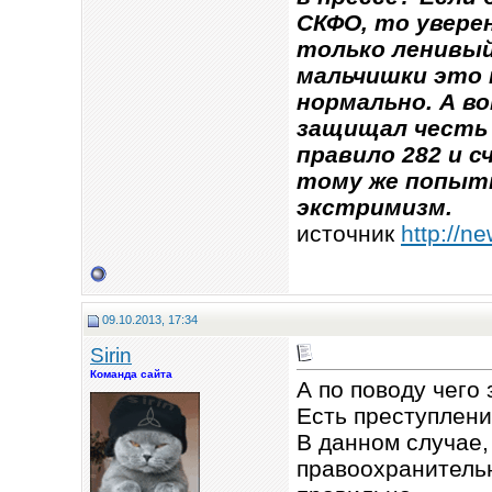
СКФО, то увере
только ленивый.
мальчишки это 
нормально. А в
защищал честь 
правило 282 и 
тому же попытк
экстримизм.
источник
http://n
09.10.2013, 17:34
Sirin
Команда сайта
А по поводу чего
Есть преступлени
В данном случае,
правоохранитель