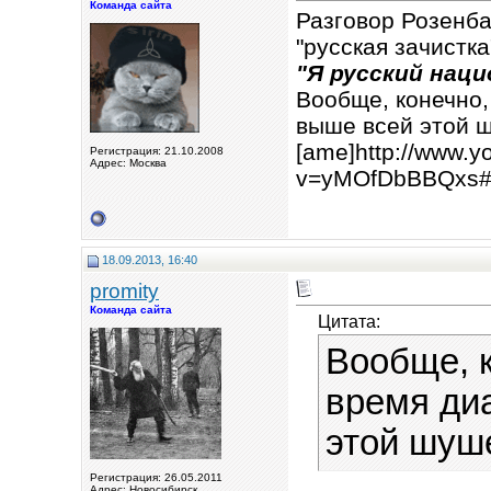
Команда сайта
Разговор Розенба
"русская зачистка"
"Я русский нац
Вообще, конечно,
выше всей этой 
[ame]http://www.y
Регистрация: 21.10.2008
Адрес: Москва
v=yMOfDbBBQxs#t
18.09.2013, 16:40
promity
Команда сайта
Цитата:
Вообще, к
время диа
этой шуш
Регистрация: 26.05.2011
Адрес: Новосибирск