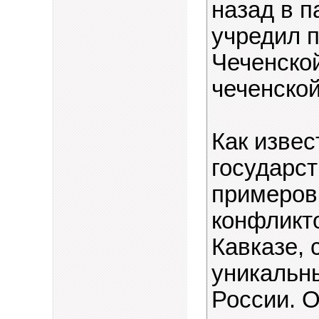
назад в п
учредил 
Чеченско
чеченско
Как извес
государс
примеров
конфликто
Кавказе,
уникальн
России. 