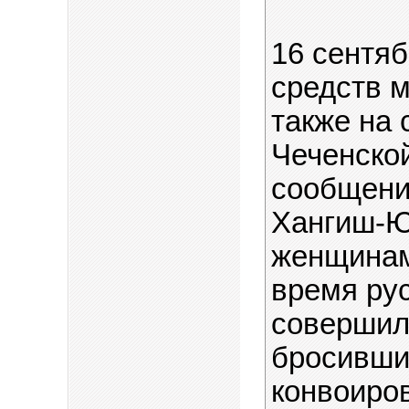
16 сентяб
средств 
также на 
Чеченско
сообщени
Хангиш-Ю
женщинам,
время ру
совершил
бросившис
конвоиро