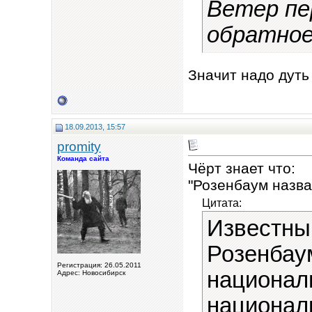
Ветер пе
обратное
Значит надо дуть
18.09.2013, 15:57
promity
Команда сайта
Чёрт знает что:
"Розенбаум назва
Цитата:
Известны
Розенбау
Регистрация: 26.05.2011
национал
Адрес: Новосибирск
национал