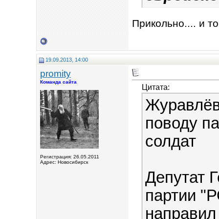
Прикольно.... и т
19.09.2013, 14:00
promity
Команда сайта
Цитата:
Журавлёв
поводу п
солдат
Регистрация: 26.05.2011
Адрес: Новосибирск
Депутат 
партии "
направил 