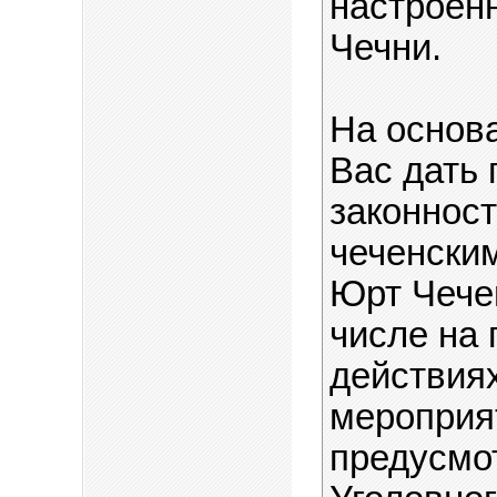
настроен
Чечни.
На основ
Вас дать
законнос
чеченски
Юрт Чече
числе на 
действиях
мероприя
предусмот