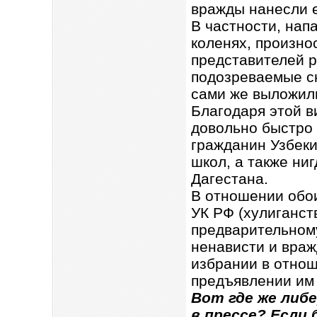
вражды нанесли е
В частности, нап
коленях, произно
представителей 
подозреваемые сн
сами же выложили
Благодаря этой в
довольно быстро 
гражданин Узбеки
школ, а также ни
Дагестана.
В отношении обои
УК РФ (хулиганст
предварительному
ненависти и враж
избрании в отно
предъявлении им
Вот где же либ
в прессе? Если 