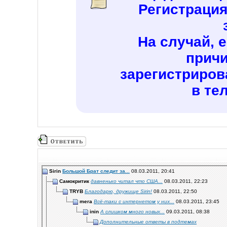
Регистраци
На случай, 
причи
зарегистриров
в те
Sirin
Большой Брат следит за...
08.03.2011,
20:41
Самокритик
давненько читал что США...
08.03.2011,
22:23
TRYB
Благодарю, дружище Sirin!
08.03.2011,
22:50
mera
Всё-таки с интернетом у них...
08.03.2011,
23:45
inin
А слишком много новых...
09.03.2011,
08:38
Дополнительные ответы в подтемах