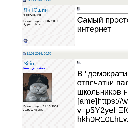
Ян Юшин
Форумчанин
Самый просто
Регистрация: 20.07.2009
Адрес: Питер
интернет
12.01.2014, 08:58
Sirin
Команда сайта
В "демократи
отпечатки па
школьников н
[ame]https:/
Регистрация: 21.10.2008
v=p5Y2yehEf
Адрес: Москва
hkh0R10LhLw&