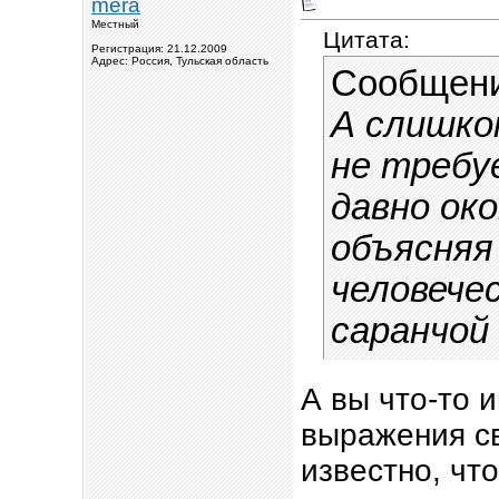
mera
Местный
Цитата:
Регистрация: 21.12.2009
Адрес: Россия, Тульская область
Сообщен
А слишко
не требу
давно ок
объясняя
человече
саранчой 
А вы что-то 
выражения с
известно, что