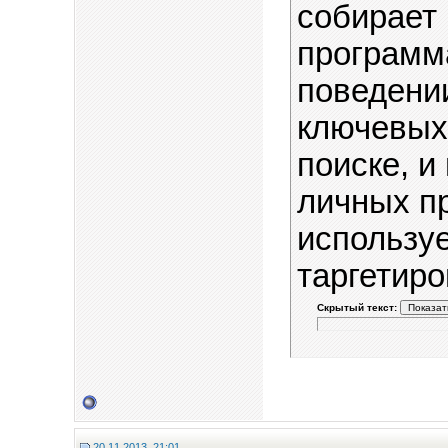
собирает
программа
поведении
ключевых
поиске, 
личных пр
используе
таргетир
Скрытый текст:
20.11.2013, 21:01