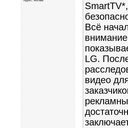
Адрес: Москва
SmartTV*
безопасн
Всё начал
внимание 
показыва
LG. Посл
расследов
видео дл
заказчик
рекламны
достаточн
заключает