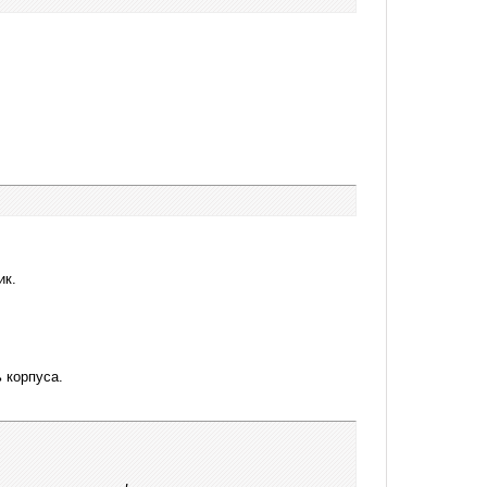
ик.
 корпуса.