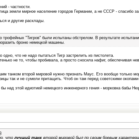
ний - частности.
лица земли мирное население городов Германии, а не СССР - спасибо з
ься и другие расклады.
ко трофейных "Тигров" были испытаны обстрелом. В результате испытан
поразить броню немецкой машины.
о одно, что не надо пытаться Тигр застрелить из пистолета.
тенько не то, чтобы пробивала, а просто сносила нафиг, обеспечивая 
шим танком второй мировой нужно признать Маус. Его вообще только мор
ицы так и не сумели притащить. Чтоб он там перед советскими окопами 
 бы над этой идиотией немецкого инженерного гения - морковка бабы Ню
го, что
лучший танк
второй мировой был по своим боевым характер