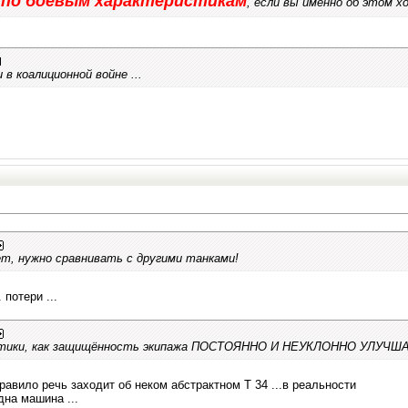
по боевым характеристикам
к
, если вы именно об этом 
в коалиционной войне ...
ет, нужно сравнивать с другими танками!
 потери ...
стики, как защищённость экипажа ПОСТОЯННО И НЕУКЛОННО УЛУЧШ
правило речь заходит об неком абстрактном Т 34 ...в реальности
дна машина ...