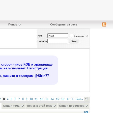
Поиск
Сообщения за день
Имя
Запомнить?
Пароль
я сторонников КОБ и хранилище
 не исполняет. Регистрация
, пишите в телеграм @Sirin77
2
3
4
5
6
7
8
9
10
11
12
13
14
15
16
17
>
Last
»
Опции темы
Поиск в этой теме
Опции просмотра
#
21