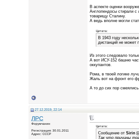
В аспекте оценки вооруже
Англопендосы стирали с 
товарищу Сталину.
А ведь вполне могли стат
Цитата:
В 1943 году несколь
дистанций не может 
Из этого следовало тольк
А вот ИСУ-152 башню час
оккупантов.
Рома, в твоей логике луч
Жаль вот на фронт его фр
А то до сих пор смеялись
27.12.2019, 22:14
ЛРС
Форумчанин
Цитата:
Регистрация: 30.01.2011
Сообщение от
Sirin
Адрес: СССР
Так что причины то