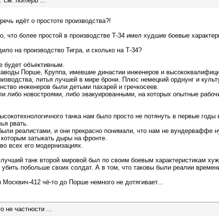
. см. потери ...
 речь идёт о простоте производства?!
но, что более простой в производстве Т-34 имел худшие боевые характер
ило на производство Тигра, и сколько на Т-34?
е будет объективным.
 заводы Порше, Круппа, имевшие династии инженеров и высококвалифици
оизводства, литья лучшей в мире брони. Плюс немецкий орднунг и культ
нство инженеров были детьми пахарей и гречкосеев.
и либо новостроями, либо эвакуированными, на которых опытные рабочи
сокотехнологичного танка нам было просто не потянуть в первые годы в
ья рвать.
были реалистами, и они прекрасно понимали, что нам не вундерваффе н
 которым затыкать дыры на фронте.
 во всех его модернизациях.
о лучший танк второй мировой был по своим боевым характеристикам хуж
убить побольше своих солдат. А в том, что таковы были реалии времен
я Москвич-412 чё-то до Порше немного не дотягивает...
 не частности ...