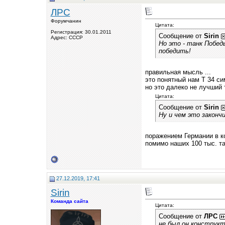
ЛРС
Форумчанин
Цитата:
Регистрация: 30.01.2011
Сообщение от
Sirin
Адрес: СССР
Но это - танк Побед
победить!
правильная мысль ...
это понятный нам Т 34 си
но это далеко не лучший 
Цитата:
Сообщение от
Sirin
Ну и чем это закончи
поражением Германии в ко
помимо наших 100 тыс. тан
27.12.2019, 17:41
Sirin
Команда сайта
Цитата:
Сообщение от
ЛРС
не был он конструкт