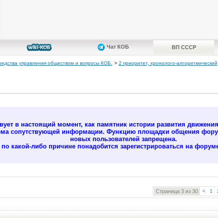
Чат КОБ
ВП СССР
редства управления обществом и вопросы КОБ.
>
2 приоритет, хронолого-алгоритмический
ует в настоящий момент, как памятник истории развития движени
ёма сопутствующей информации. Функцию площадки общения форум
новых пользователей запрещена.
м по какой-либо причине понадобится зарегистрироваться на форуме
Страница 3 из 30
<
1