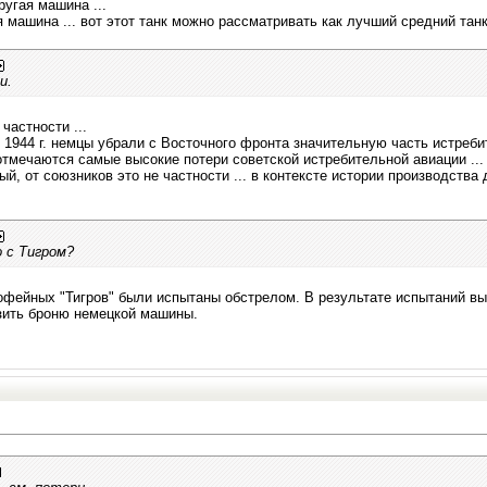
ругая машина ...
 машина ... вот этот танк можно рассматривать как лучший средний танк .
и.
частности ...
в 1944 г. немцы убрали с Восточного фронта значительную часть истребит
.. отмечаются самые высокие потери советской истребительной авиации ...
, от союзников это не частности ... в контексте истории производства д
 с Тигром?
рофейных "Тигров" были испытаны обстрелом. В результате испытаний в
зить броню немецкой машины.