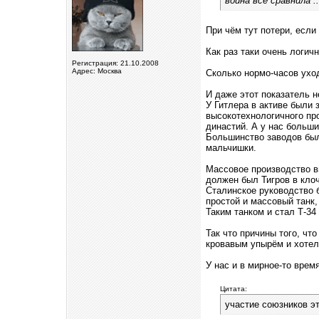
война все сравнила ..
При чём тут потери, если
Как раз таки очень логич
Регистрация: 21.10.2008
Адрес: Москва
Сколько нормо-часов уход
И даже этот показатель н
У Гитлера в активе были
высокотехнологичного пр
династий. А у нас больши
Большинство заводов был
мальчишки.
Массовое производство вы
должен был Тигров в клоч
Сталинское руководство 
простой и массовый танк,
Таким танком и стал Т-34
Так что причины того, чт
кровавым упырём и хотел 
У нас и в мирное-то врем
Цитата:
участие союзников это