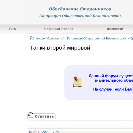
PDA
Справка/Правила
Дневники
Форум "Осознание" - Концепция Общественной Безопасности
>
С
Танки второй мировой
Данный форум существ
значительного объ
На случай, если Ва
27.12.2019, 17:36