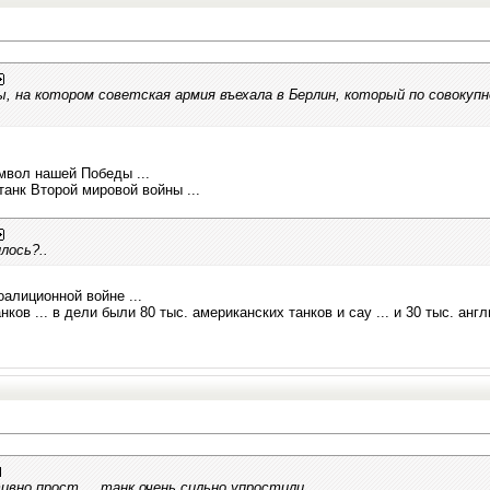
ы, на котором советская армия въехала в Берлин, который по совокуп
мвол нашей Победы ...
танк Второй мировой войны ...
лось?..
алиционной войне ...
ков ... в дели были 80 тыс. американских танков и сау ... и 30 тыс. англи
ивно прост ... танк очень сильно упростили