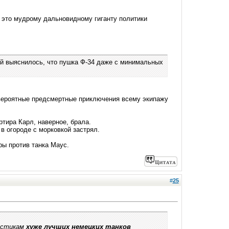
а это мудрому дальновидному гиганту политики
ий выяснилось, что пушка Ф-34 даже с минимальных
невероятные предсмертные приключения всему экипажу
тира Карл, наверное, брала.
в огороде с морковкой застрял.
ры против танка Маус.
#
25
истикам
хуже лучших немецких танков