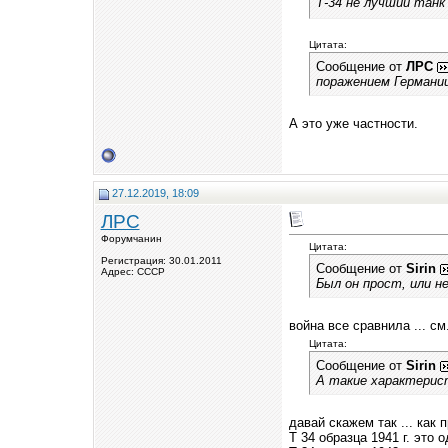
Т-34 не лучший тан
Цитата:
Сообщение от
ЛРС
поражением Германии 
А это уже частности.
27.12.2019, 18:09
ЛРС
Форумчанин
Цитата:
Регистрация: 30.01.2011
Сообщение от
Sirin
Адрес: СССР
Был он прост, или н
война все сравнила ... см.
Цитата:
Сообщение от
Sirin
А такие характери
давай скажем так ... как 
Т 34 образца 1941 г. это о