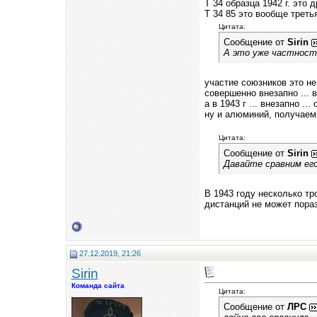
Т 34 образца 1942 г. это д
Т 34 85 это вообще третья
Цитата:
Сообщение от
Sirin
А это уже частност
участие союзников это не 
совершенно внезапно ... 
а в 1943 г ... внезапно .
ну и алюминий, получаемый
Цитата:
Сообщение от
Sirin
Давайте сравним его
В 1943 году несколько т
дистанций не может пора
27.12.2019, 21:26
Sirin
Команда сайта
Цитата:
Сообщение от
ЛРС