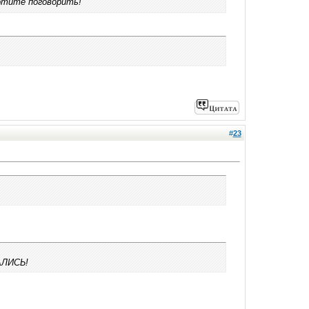
хотите поговорить!
#
23
АЛИСЬ!