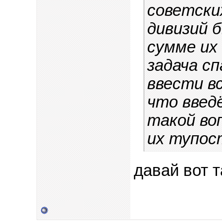
советских
дивизий 
сумме их
задача с
ввести вс
что введ
такой во
их тупос
давай вот т