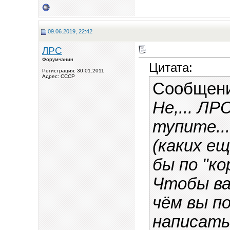
09.06.2019, 22:42
ЛРС
Форумчанин
Цитата:
Регистрация: 30.01.2011
Адрес: СССР
Сообщен
Не,... ЛР
тупите..
(каких е
бы по "ко
Чтобы ва
чём вы п
написать 