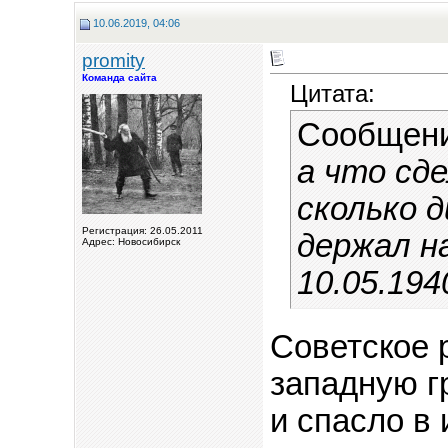
10.06.2019, 04:06
promity
Команда сайта
Цитата:
Сообщен
а что сд
сколько 
Регистрация: 26.05.2011
держал н
Адрес: Новосибирск
10.05.1940
Советское 
западную г
и спасло в 