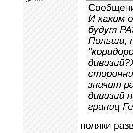
Адрес: СССР
Сообщен
И каким 
будут Р
Польши, 
"коридоро
дивизий?
сторонни
значит р
дивизий 
границ Г
поляки разв