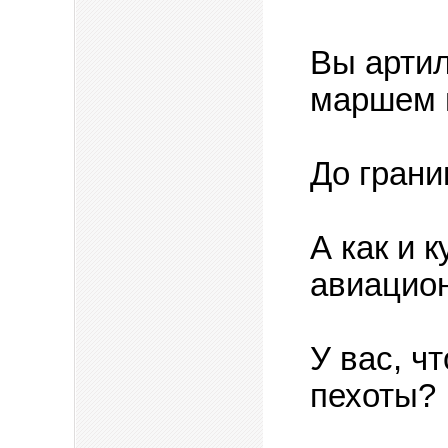
Вы артил
маршем 
До грани
А как и 
авиацио
У вас, ч
пехоты?