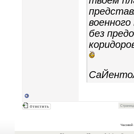
твоём пл
представ
военного
без пред
коридоро
СаЙентол
Страница
Часовой 