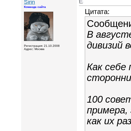
Sirin
Команда сайта
Цитата:
Сообщен
В август
дивизий в
Регистрация: 21.10.2008
Адрес: Москва
Как себе
сторонни
100 совет
примера, 
как их р