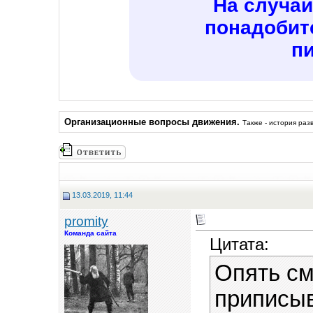
На случай
понадобит
п
Организационные вопросы движения.
Также - история раз
13.03.2019, 11:44
promity
Команда сайта
Цитата:
Опять см
приписыв