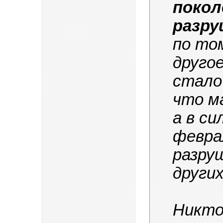
покол
разр
по том
друго
стало
что м
а в си
февра
разру
других
Никто