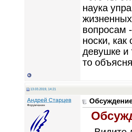
наука упр
жизненных 
вопросам -
носки, как
девушке и 
то объясня
13.03.2019, 14:21
Андрей Старцев
Обсуждение
Форумчанин
Обсужд
Видите 