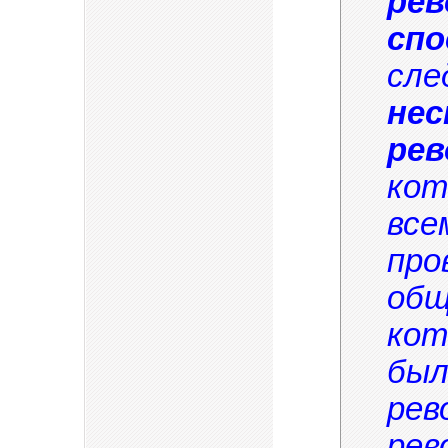
рев
спо
сле
нес
рев
кот
все
про
общ
кот
был
рев
рев