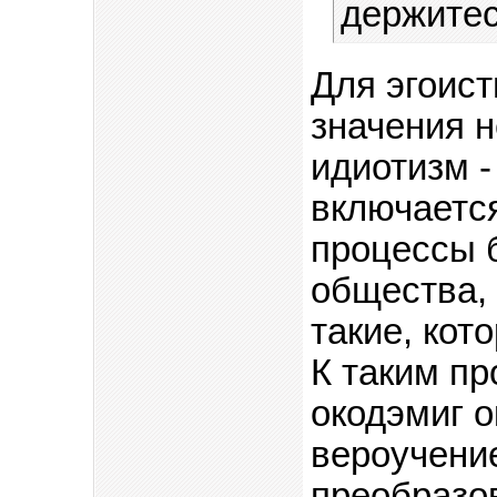
держитес
Для эгоист
значения н
идиотизм -
включается
процессы 
общества, 
такие, кот
К таким пр
окодэмиг о
вероучени
преобразов