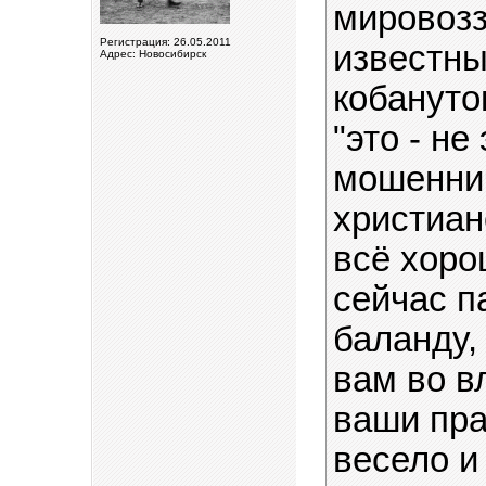
мировозз
Регистрация: 26.05.2011
известны
Адрес: Новосибирск
кобануто
"это - не
мошеннич
христиан
всё хоро
сейчас п
баланду,
вам во вл
ваши пра
весело и