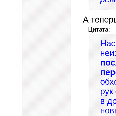
А теперь
Цитата:
Нас
неи
пос
пер
обх
рук
в д
нов