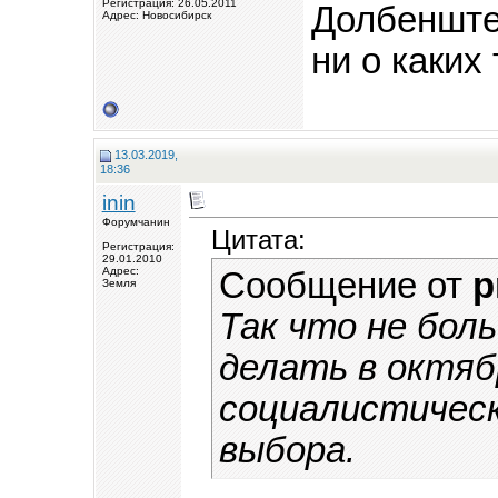
Регистрация: 26.05.2011
Долбенштей
Адрес: Новосибирск
ни о каких
13.03.2019,
18:36
inin
Форумчанин
Цитата:
Регистрация:
29.01.2010
Адрес:
Сообщение от
p
Земля
Так что не бол
делать в октяб
социалистическ
выбора.