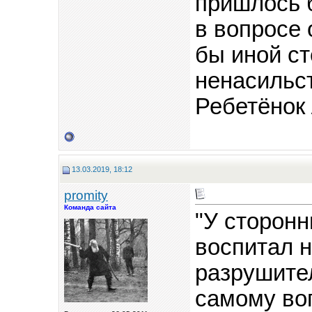
пришлось б
в вопросе
бы иной с
ненасильс
Ребетёнок 
13.03.2019, 18:12
promity
Команда сайта
"У сторон
воспитал 
разрушител
самому воп