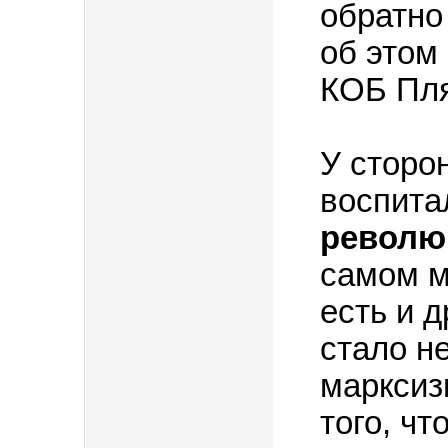
обратно
об этом
КОБ Пл
У сторо
воспит
револю
самом м
есть и 
стало н
марксиз
того, ч