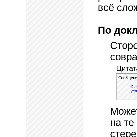
всё сло
По докл
Сторо
совра
Цитат
Сообщени
И т
ус
Может
на те
стере