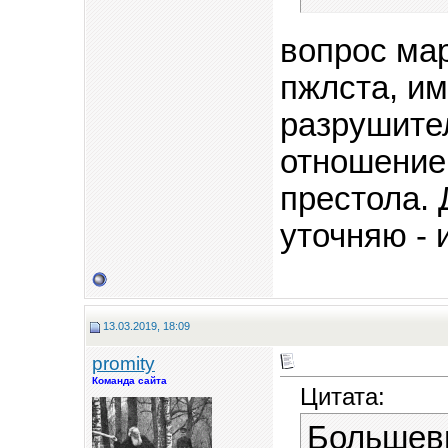
вопрос ма
пжлста, и
разрушител
отношение 
престола.
уточняю -
13.03.2019, 18:09
promity
Команда сайта
Цитата:
Большеви