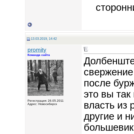
сторонн
13.03.2019, 14:42
promity
Команда сайта
Долбенште
свержение 
после бурж
это вы так
Регистрация: 26.05.2011
власть из 
Адрес: Новосибирск
другие и н
большевик