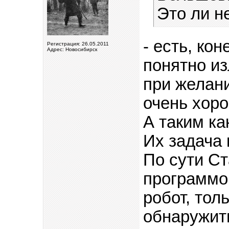
Это ли н
- есть, кон
Регистрация: 26.05.2011
Адрес: Новосибирск
понятно из
при желани
очень хор
А таким ка
Их задача 
По сути Ст
программой
робот, то
обнаружить