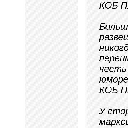
КОБ П
Больш
разве
никогд
переи
честь
юморе
КОБ П
У сто
маркс