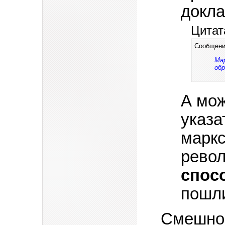
докла
Цитат
Сообщени
Ма
об
А мож
указа
маркс
рево
спос
пошл
Смешное