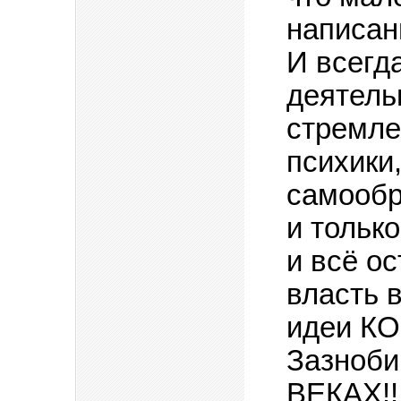
написан
И всегд
деятель
стремле
психики
самообр
и тольк
и всё ос
власть 
идеи КО
Зазноби
ВЕКАХ!!