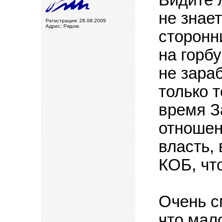
не знае
Регистрация: 28.08.2009
Адрес: Рядом.
сторонн
на горб
не зара
только т
время З
отношен
власть,
КОБ, чт
Очень с
что мал