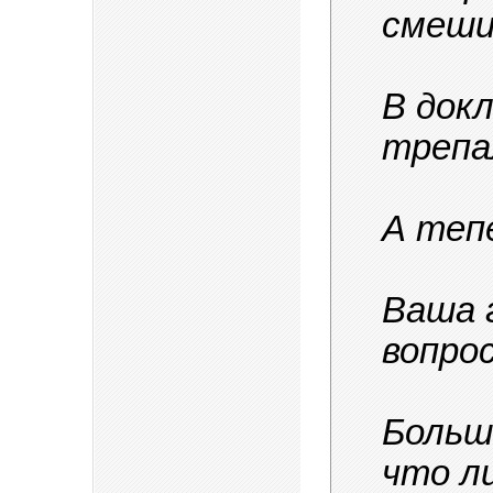
смеши
В док
трепа
А теп
Ваша 
вопро
Больше
что л