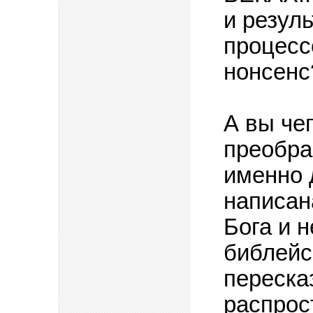
и резул
процессе
нонсенс
А вы чег
преобра
именно 
написана
Бога и н
библейс
переска
распрос