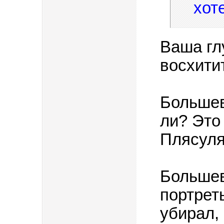
хот
Ваша глу
восхити
Большев
ли? Это
Плясул
Большев
портрет
убирал,