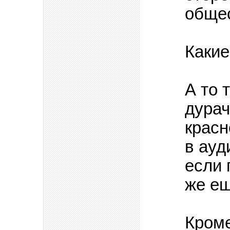
общес
Какие
А то 
дурач
красн
в ауд
если 
же ещ
Кроме