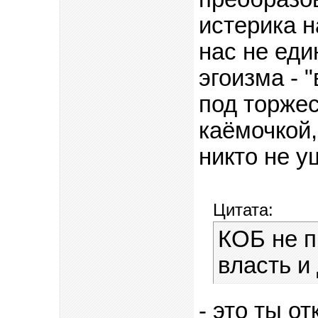
истерика 
нас не еди
эгоизма - 
под торжес
каёмочкой,
никто не 
Цитата:
КОБ не п
власть и
- это ты о