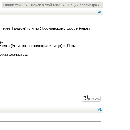
Опции темы
Поиск в этой теме
Опции просмотра
#
1
(через Талдом) или по Ярославскому шоссе (через
..
Волга (Углическое водохранилище) в 11 км.
ории хозяйства.
#
2