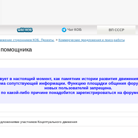
Чат КОБ
ВП СССР
вижение сторонников КОБ. Проекты.
>
Коммерческие предложения и поиск работы
и помощника
ует в настоящий момент, как памятник истории развития движени
ёма сопутствующей информации. Функцию площадки общения форум
новых пользователей запрещена.
м по какой-либо причине понадобится зарегистрироваться на форуме
дложениями участников Коцептуального движения