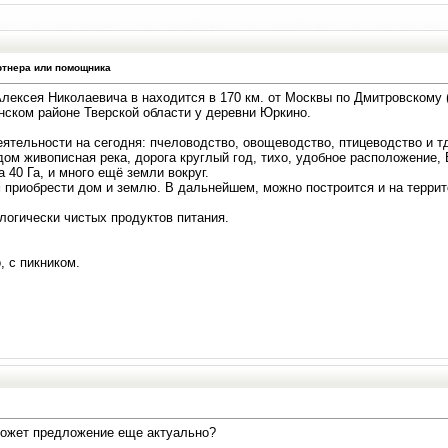
ртнера или помощника
лексея Николаевича в находится в 170 км. от Москвы по Дмитровскому 
нском районе Тверской области у деревни Юркино.
тельности на сегодня: пчеловодство, овощеводство, птицеводство и тд
ом живописная река, дорога круглый год, тихо, удобное расположение, 
 40 Га, и много ещё земли вокруг.
 приобрести дом и землю. В дальнейшем, можно построится и на террит
логически чистых продуктов питания.
, с пикником.
может предложение еще актуально?