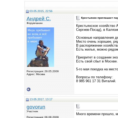
03.05.2015, 22:56
Андрей С.
Крестьянин приглашает па
Форумчанин
Крестьянское хозяйство А
Сергиев-Посад), в Калязи
Основные направления дея
Место очень хорошее, ряд
В распоряжении хозяйства
Есть жилье, можно рядом
Приоритет в создании эко
Есть свой сбыт в Москве.
5-го мая поездка на место
Регистрация: 29.05.2009
Адрес: Москва
Вопросы по телефону:
8 985 961 17 31 Виталий.
13.05.2017, 13:17
govorun
Участник
Много времени прошло, 
Регистрация: 06.08.2009