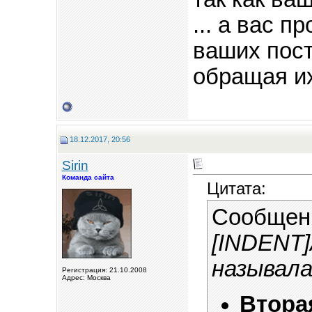
... а вас п
ваших пост
обращая их
18.12.2017, 20:56
Sirin
Команда сайта
Цитата:
Сообщен
[INDENT]
называла
Регистрация: 21.10.2008
Адрес: Москва
Втора