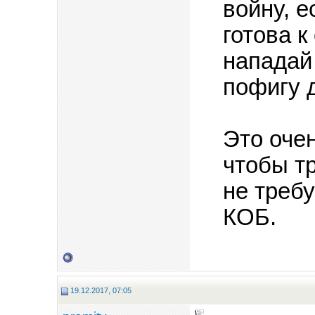
войну, е
готова 
нападай 
пофигу 
Это оче
чтобы тр
не треб
КОБ.
19.12.2017, 07:05