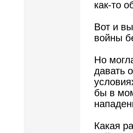
как-то о
Вот и в
войны б
Но могл
давать о
условия
бы в мо
нападен
Какая р