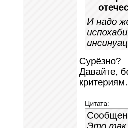
отече
И надо ж
испохаб
инсинуац
Сурёзно?
Давайте, б
критериям.
Цитата:
Сообщен
Это так 