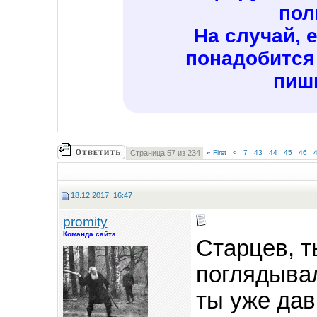
пол
На случай, 
понадобится
пиши
Страница 57 из 234
«
First
<
7
43
44
45
46
18.12.2017, 16:47
promity
Команда сайта
Старцев, т
поглядывал
ты уже дав