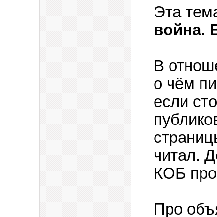
Эта тем
война. 
В отноше
о чём пи
если ст
публико
страницы
читал. Д
КОБ про 
Про объя