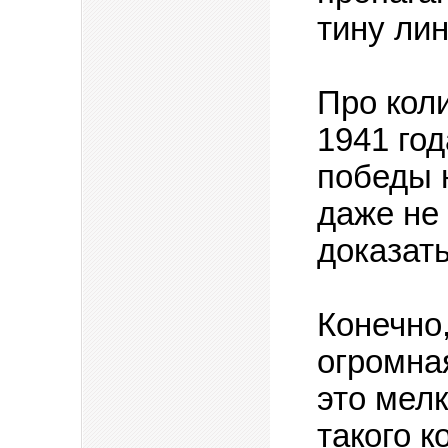
тину лин
Про кол
1941 год
победы 
даже не
доказать
Конечно
огромная
это мел
такого 