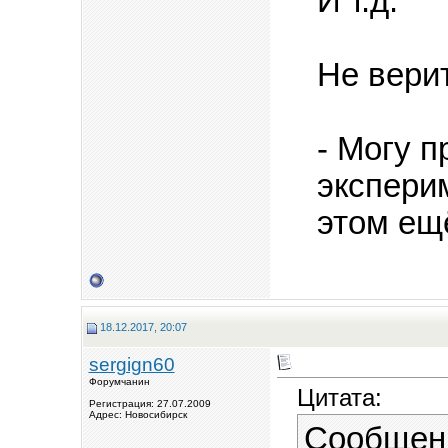
И т.д.
Не вери
- Могу п
эксперим
этом ещ
18.12.2017, 20:07
sergign60
Форумчанин
Цитата:
Регистрация: 27.07.2009
Адрес: Новосибирск
Сообщен