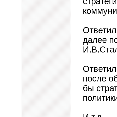
стратег
коммуни
Ответили
далее п
И.В.Ста
Ответил
после о
бы стра
политик