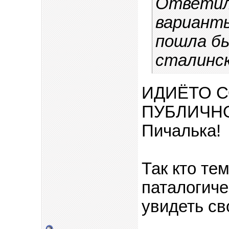
Ответил
варианты
пошла б
сталинск
ИДИЁТО С
ПУБЛИЧНО
Пичалька!
Так кто те
паталогиче
увидеть св