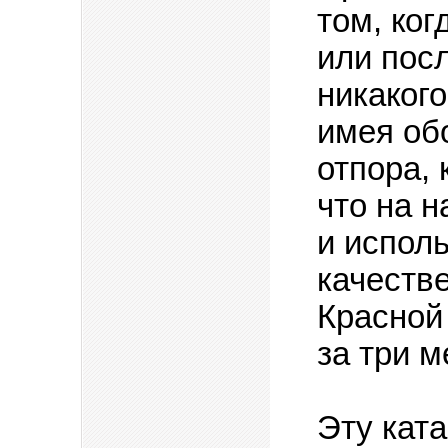
том, ког
или пос
никакого
имея об
отпора,
что на н
и испол
качеств
Красной
за три м
Эту кат