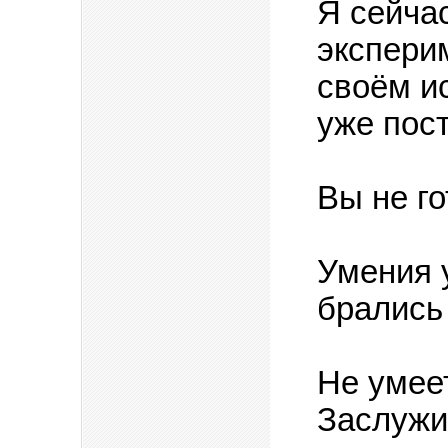
Я сейча
экспери
своём ис
уже пост
Вы не го
Умения 
брались
Не умеет
Заслужит