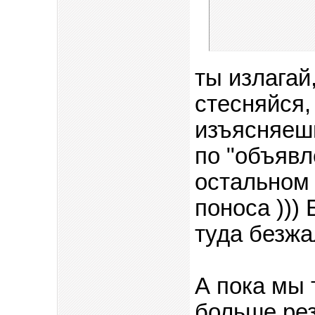
ты излагай
стесняйся,
изъясняешь
по "объявл
остальном 
поноса )))
туда безжа
А пока мы 
больше рез