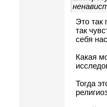
ненавист
Это так
так чувс
себя на
Какая м
исследо
Тогда эт
религио