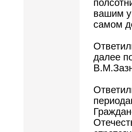
полсотн
вашим у
самом д
Ответили
далее п
В.М.Заз
Ответил
периода
Граждан
Отечест