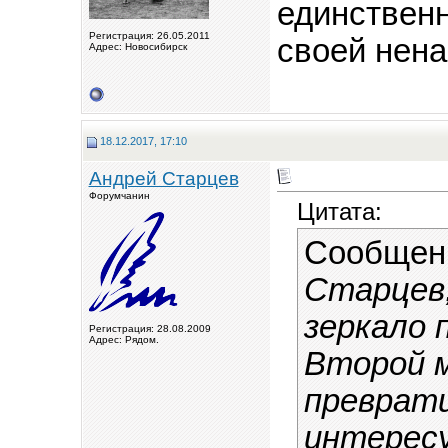
единствен
Регистрация: 26.05.2011
своей нена
Адрес: Новосибирск
18.12.2017, 17:10
Андрей Старцев
Форумчанин
Цитата:
Сообщен
Старцев,
зеркало 
Регистрация: 28.08.2009
Адрес: Рядом.
Второй м
преврати
интерес