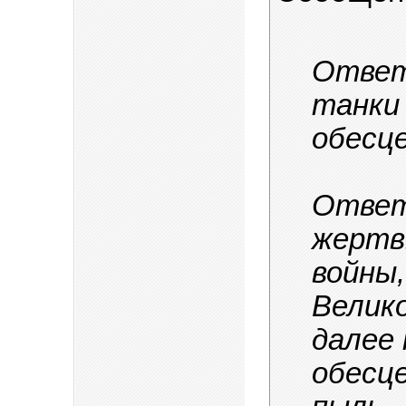
Ответ
танки
обесце
Ответ
жертв
войны,
Велик
далее
обесце