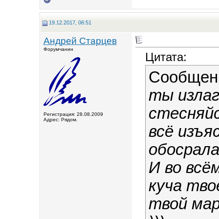
19.12.2017, 06:51
Андрей Старцев
Форумчанин
Цитата:
Сообщен
ты излаг
стесняйс
Регистрация: 28.08.2009
Адрес: Рядом.
всё изъя
обосрала
И во всё
куча тво
твой ма