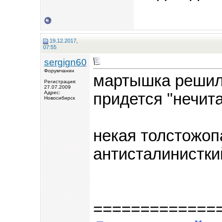
19.12.2017,
07:55
sergign60
Форумчанин
мартышка решила
Регистрация:
27.07.2009
Адрес:
придется "нечит
Новосибирск
некая толстожоп
антисталинистки
=============