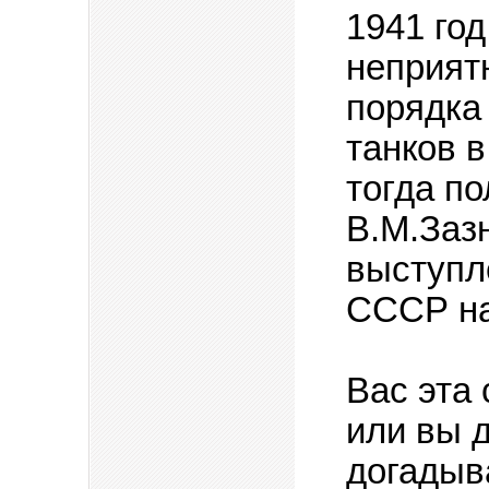
1941 год
неприят
порядка 
танков в
тогда по
В.М.Заз
выступл
СССР на
Вас эта
или вы д
догадыв