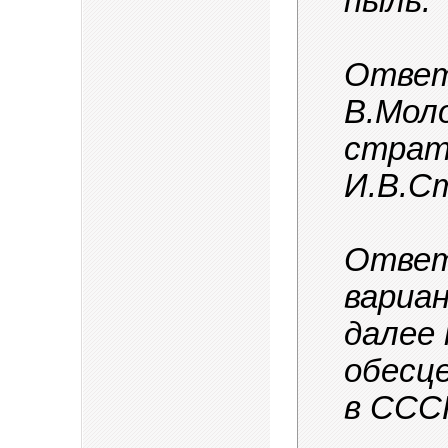
пыль.
Ответ
В.Мол
страт
И.В.Ст
Ответ
вариан
далее
обесц
в СССР