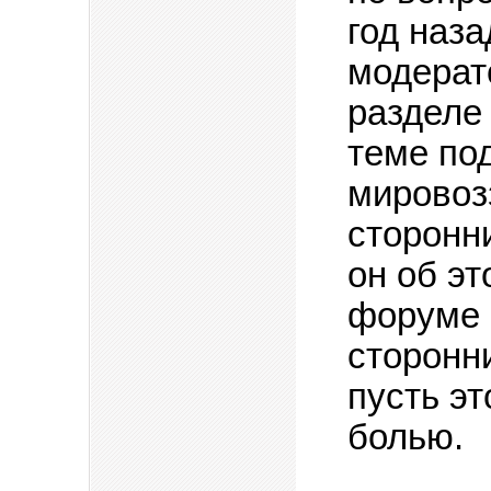
год наза
модерат
разделе
теме по
мировозз
сторонни
он об эт
форуме 
сторонн
пусть эт
болью.