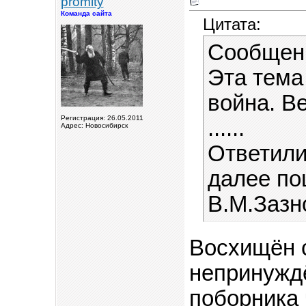
promity
Команда сайта
Цитата:
Сообщени
Эта тема
война. В
Регистрация: 26.05.2011
......
Адрес: Новосибирск
Ответили
далее по
В.М.Зазн
Восхищён с
непринужд
поборника 