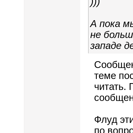
)))
А пока м
не больше
западе д
Сообщен
теме по
читать.
сообщени
Флуд эт
по вопр