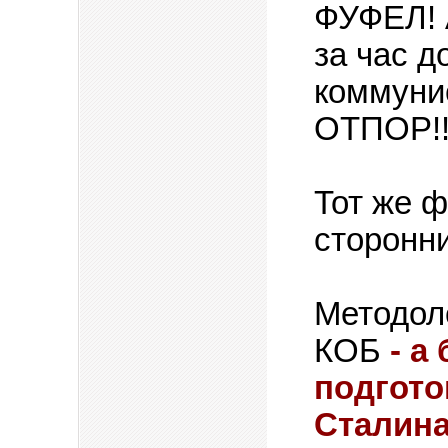
ФУФЕЛ! 
за час д
коммуни
ОТПОР!!
Тот же ф
сторонн
Методол
КОБ
- а
подгот
Сталина