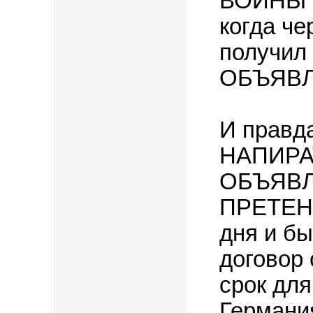
ВОЙНЫ и
когда че
получил
ОБЪЯВ
И правд
НАПИРАТ
ОБЪЯВЛ
ПРЕТЕНЗ
дня и б
договор
срок дл
Германия