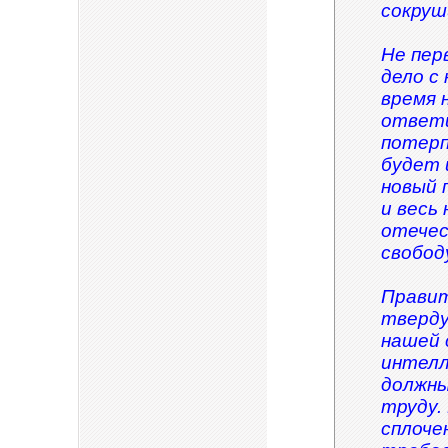
сокруш
Не пер
дело с
время 
ответи
потерп
будет 
новый 
и весь
отечес
свобод
Прави
тверду
нашей 
интелл
должны
труду.
сплоче