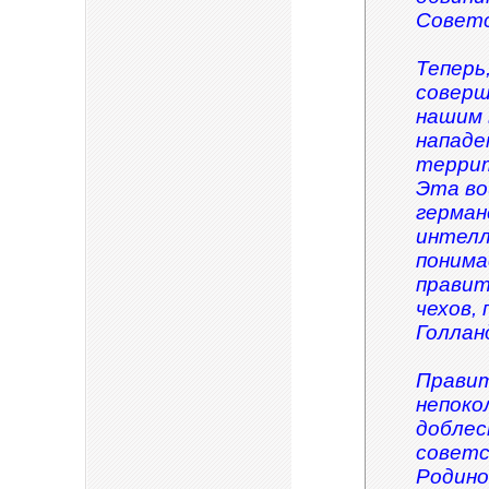
Советс
Теперь
соверш
нашим 
нападе
террит
Эта во
герман
интелл
понима
правит
чехов,
Голлан
Прави
непоко
доблес
советс
Родино