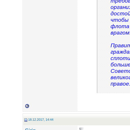
требов
органи
достой
чтобы 
флота 
врагом
Правит
гражда
сплоти
больше
Советс
велико
правое
18.12.2017, 14:44