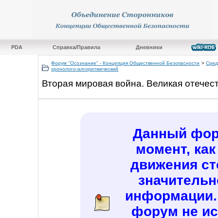
PDA
Справка/Правила
Дневники
Форум "Осознание" - Концепция Общественной Безопасности
>
Сред
хронолого-алгоритмический
Вторая мировая война. Великая отечес
Данный фор
момент, как
движения ст
значительн
информации.
форум не ис