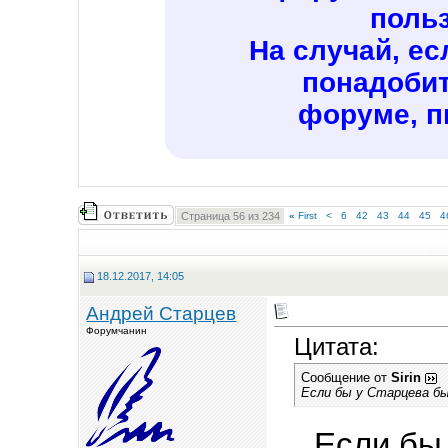
поль
На случай, ес
понадобит
форуме, п
Страница 56 из 234
«
First
<
6
42
43
44
45
4
18.12.2017, 14:05
Андрей Старцев
Форумчанин
Цитата:
Сообщение от
Sirin
Если бы у Старцева бы
Если бы