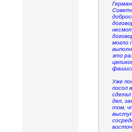
Герман
Советс
доброс
догово
несмот
догово
могло 
выполн
это ра
целико
фашист
Уже по
посол 
сделал
дел, з
том, ч
выступ
сосред
восточ