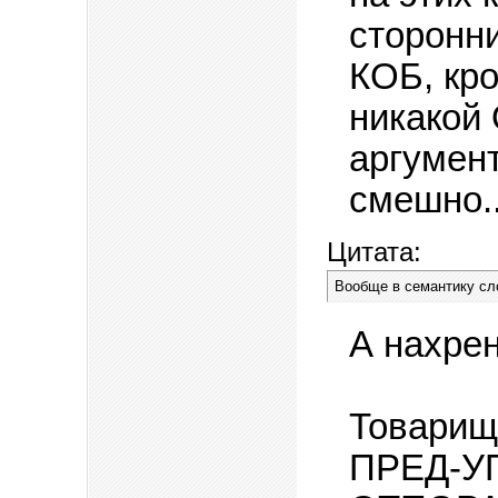
сторонни
КОБ, кр
никако
аргумен
смешно..
Цитата:
Вообще в семантику с
А нахре
Товарищ
ПРЕД-УП