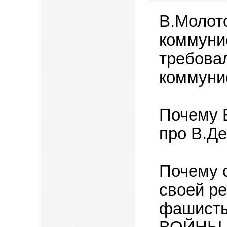
В.Молото
коммунис
требовал
коммуни
Почему В
про В.Д
Почему 
своей ре
фашист