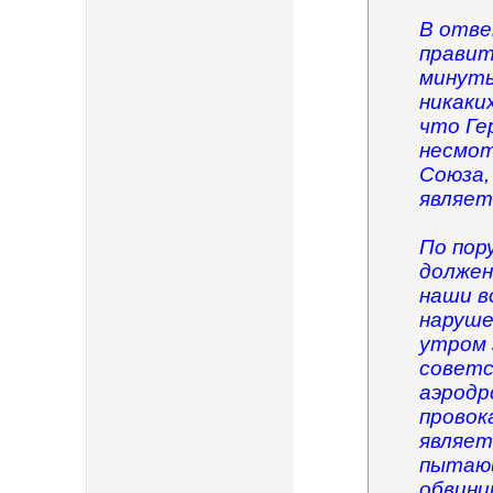
В отве
правит
минуты
никаки
что Ге
несмот
Союза,
являет
По пор
должен
наши в
наруше
утром 
советс
аэродр
провок
являет
пытающ
обвини