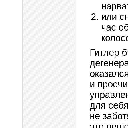
нарва
или с
час о
колос
Гитлер б
дегенера
оказалс
и просч
управлен
для себ
не забо
это реш