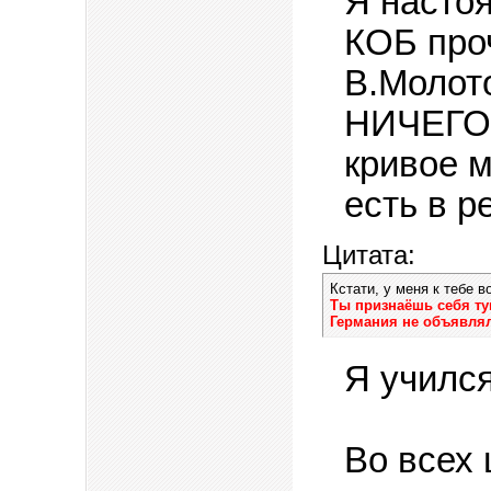
Я насто
КОБ про
В.Молото
НИЧЕГО н
кривое м
есть в р
Цитата:
Кстати, у меня к тебе в
Ты признаёшь себя ту
Германия не объявля
Я учился
Во всех 