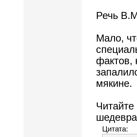
Речь В.М
Мало, ч
специал
фактов,
запалилс
мякине.
Читайте
шедевр
Цитата: