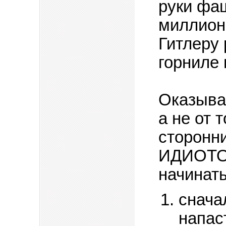
руки фа
миллион
Гитлеру 
горниле 
Оказывае
а не от 
сторонн
ИДИОТОМ
начинат
снача
напас