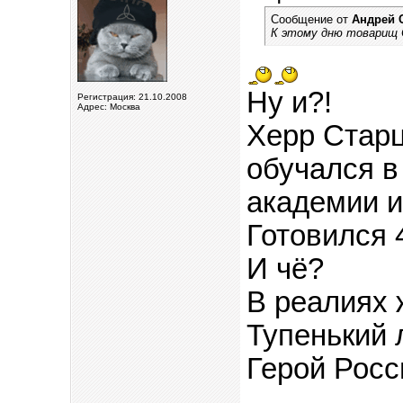
Сообщение от
Андрей 
К этому дню товарищ
Ну и?!
Регистрация: 21.10.2008
Адрес: Москва
Херр Старц
обучался 
академии и
Готовился 4
И чё?
В реалиях ж
Тупенький 
Герой Росс