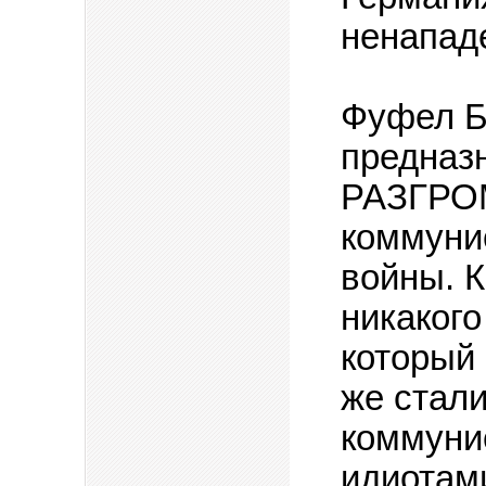
ненапад
Фуфел 
предназ
РАЗГРОМ
коммуни
войны. 
никакого
который 
же стали
коммуни
идиотам