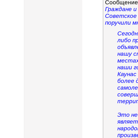
Сообщение
Граждане и
Советское
поручили м
Сегодня
либо п
объявл
нашу с
местах
наши г
Каунас
более 
самоле
соверш
терри
Это не
являет
народо
произв