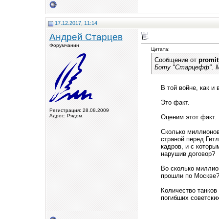
17.12.2017, 11:14
Андрей Старцев
Форумчанин
Цитата:
Сообщение от
promit
Боту "Старцефф". М
В той войне, как и
Это факт.
Регистрация: 28.08.2009
Адрес: Рядом.
Оценим этот факт.
Сколько миллионов
страной перед Гит
кадров, и с которы
нарушив договор?
Во сколько миллио
прошли по Москве?
Количество танков 
погибших советски