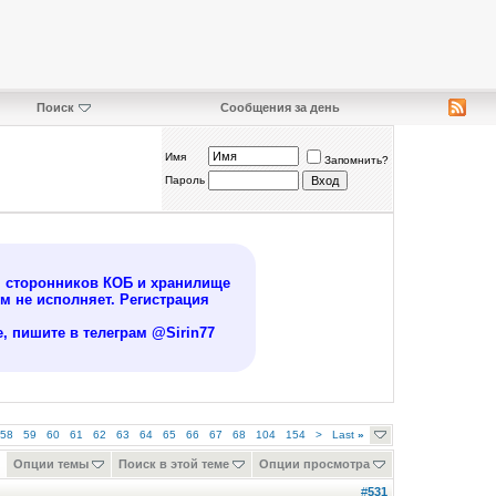
Поиск
Сообщения за день
Имя
Запомнить?
Пароль
я сторонников КОБ и хранилище
 не исполняет. Регистрация
, пишите в телеграм @Sirin77
58
59
60
61
62
63
64
65
66
67
68
104
154
>
Last
»
Опции темы
Поиск в этой теме
Опции просмотра
#
531