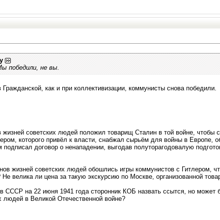
y
ы победили, не вы.
 в Гражданской, как и при коллективизации, коммунисты снова победили.
 жизней советских людей положил товарищ Сталин в той войне, чтобы 
лером, которого привёл к власти, снабжал сырьём для войны в Европе, 
м подписал договор о ненападении, выгодав полуторагодовалую подготов
нов жизней советских людей обошлись игры коммунистов с Гитлером, ч
 Не велика ли цена за такую экскурсию по Москве, организованной то
в СССР на 22 июня 1941 года сторонник КОБ назвать ссытся, но может 
х людей в Великой Отечественной войне?