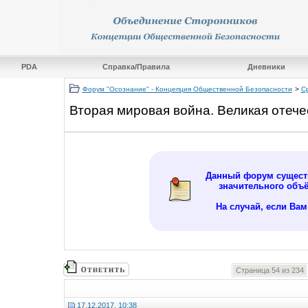
PDA
Справка/Правила
Дневники
Форум "Осознание" - Концепция Общественной Безопасности
>
С
Вторая мировая война. Великая отече
Данный форум существ
значительного объ
На случай, если Ва
Страница 54 из 234
17.12.2017, 10:38