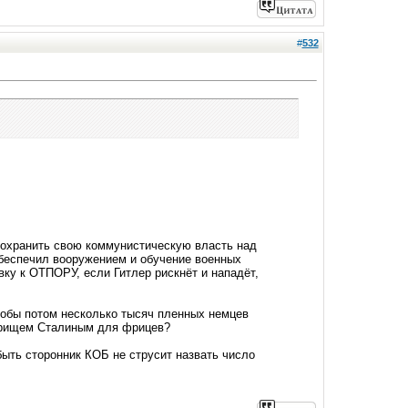
#
532
сохранить свою коммунистическую власть над
обеспечил вооружением и обучение военных
ку к ОТПОРУ, если Гитлер рискнёт и нападёт,
тобы потом несколько тысяч пленных немцев
варищем Сталиным для фрицев?
быть сторонник КОБ не струсит назвать число