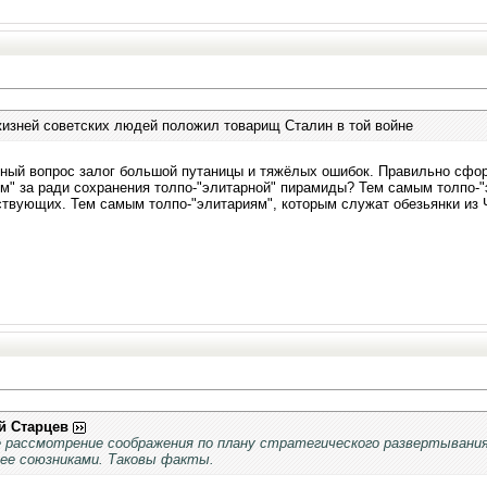
изней советских людей положил товарищ Сталин в той войне
ный вопрос залог большой путаницы и тяжёлых ошибок. Правильно сфор
м" за ради сохранения толпо-"элитарной" пирамиды? Тем самым толпо-"э
твующих. Тем самым толпо-"элитариям", которым служат обезьянки из 
й Старцев
 рассмотрение соображения по плану стратегического развертывания
 ее союзниками. Таковы факты.