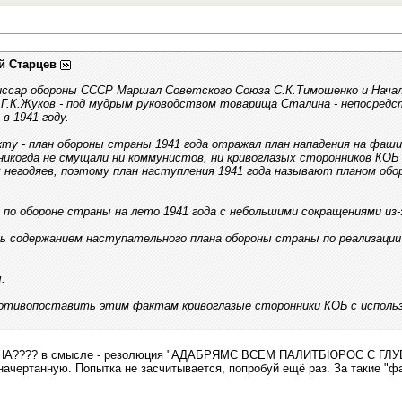
й Старцев
ссар обороны СССР Маршал Советского Союза С.К.Тимошенко и Начал
 Г.К.Жуков - под мудрым руководством товарища Сталина - непосредс
в 1941 году.
кту - план обороны страны 1941 года отражал план нападения на фаши
никогда не смущали ни коммунистов, ни кривоглазых сторонников КОБ
 негодяев, поэтому план наступления 1941 года называют планом обо
 по обороне страны на лето 1941 года с небольшими сокращениями из
 содержанием наступательного плана обороны страны по реализации гл
.
отивопоставить этим фактам кривоглазые сторонники КОБ с использ
ИНА???? в смысле - резолюция "АДАБРЯМС ВСЕМ ПАЛИТБЮРОС С ГЛУБ
чертанную. Попытка не засчитывается, попробуй ещё раз. За такие "фак