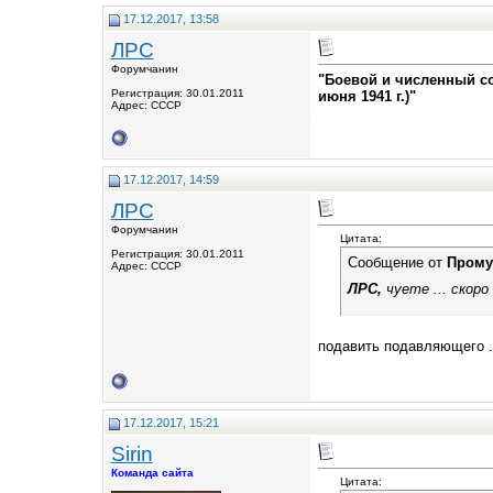
17.12.2017, 13:58
ЛРС
Форумчанин
"Боевой и численный со
Регистрация: 30.01.2011
июня 1941 г.)"
Адрес: СССР
17.12.2017, 14:59
ЛРС
Форумчанин
Цитата:
Регистрация: 30.01.2011
Сообщение от
Прому
Адрес: СССР
ЛРС,
чуете ... скор
подавить подавляющего ..
17.12.2017, 15:21
Sirin
Команда сайта
Цитата: