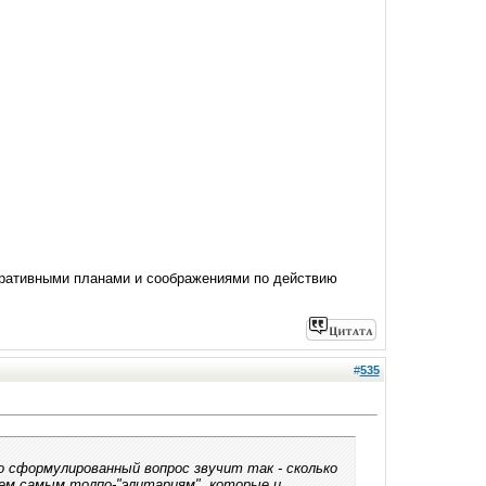
еративными планами и соображениями по действию
#
535
 сформулированный вопрос звучит так - сколько
Тем самым толпо-"элитариям", которые и