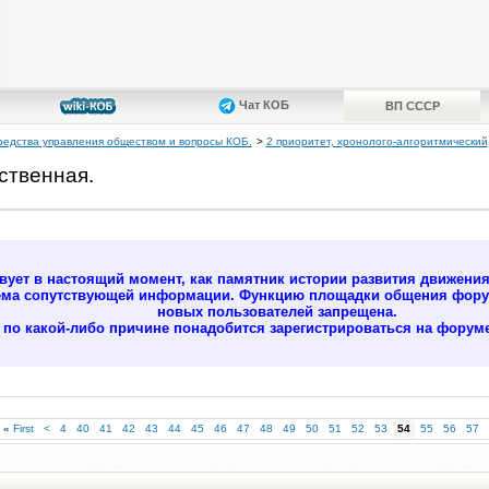
Чат КОБ
ВП СССР
редства управления обществом и вопросы КОБ.
>
2 приоритет, хронолого-алгоритмический
ственная.
ует в настоящий момент, как памятник истории развития движени
ёма сопутствующей информации. Функцию площадки общения форум
новых пользователей запрещена.
м по какой-либо причине понадобится зарегистрироваться на форуме
«
First
<
4
40
41
42
43
44
45
46
47
48
49
50
51
52
53
54
55
56
57