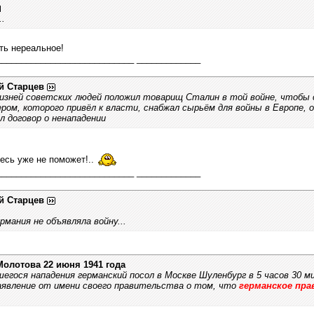
.
ть нереальное!
____________________________ _____________
й Старцев
жизней советских людей положил товарищ Сталин в той войне, чтобы
ром, которого привёл к власти, снабжал сырьём для войны в Европе, о
л договор о ненападении
есь уже не поможет!..
____________________________ _____________
й Старцев
рмания не объявляла войну...
Молотова 22 июня 1941 года
егося нападения германский посол в Москве Шуленбург в 5 часов 30 м
аявление от имени своего правительства о том, что
германское пра