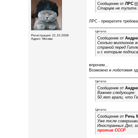
Сообщение от
ЛРС
Старцев не тупите..
ЛРС - прекратите требова
______________________
Цитата:
Регистрация: 21.10.2008
Сообщение от
Андре
Адрес: Москва
Сколько миллионов 
страной перед Гитле
и с которым подписа
впрочем...
Возможно и лоботомия зд
______________________
Цитата:
Сообщение от
Андре
Важнее следующее:
50 лет врали, что Ге
Цитата:
Сообщение от
Речь 
Уже после совершивш
Иностранных Дел, з
против СССР