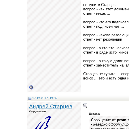
не тупите Старцев ...
вопрос - как этот докуме
ответ - никак ...
вопрос - кто его подписал
ответ - подписей нет ...
вопрос - какова резолюц
ответ - нет резолюции
вопрос - а кто это написа
ответ - в ряде источнико
вопрос - а какую должно
ответ - заместитель нача
Старцев не тупите ... о
войск ... это и есть одна
17.12.2017, 13:39
Андрей Старцев
Форумчанин
Цитата:
Сообщение от
promit
- неверно сформулир
миллионов не жалко 