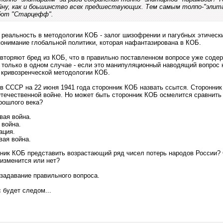
йну, как и боьшинство всех предшествующих. Тем самым толпо-"элита
бот "Старцефф".
 реальность в методологии КОБ - залог шизофрении и пагубных этическ
онимание глобальной политики, которая нафантазирована в КОБ.
вторяют бред из КОБ, что в правильно поставленном вопросе уже содер
 только в одном случае - если это манипуляционный наводящий вопрос н
 кривозренческой методологии КОБ.
 в СССР на 22 июня 1941 года сторонник КОБ назвать ссытся. Сторонник
течественной войне. Но может быть сторонник КОБ осмелится сравнить
рошлого века?
вая война.
 война.
ация.
вая война.
нник КОБ представить возрастающий ряд чисел потерь народов России? 
изменится или нет?
 задавание правильного вопроса.
 будет следом...