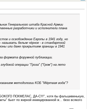
ьник Генерального штаба Красной Армии
твенные разработчики и исполнители плана
стов и освобождение Европы в 1941 году, но
 - называть белым чёрное - в стандартной
роны или даже прикрытием границы в 1941
-за формата форумной публикации.
убокой операции "Гроза" ("Гром") на лето
ованием методологии КОБ "Мёртвая вода"?
ОКОГО ПОХМЕЛАС, ДА-С!!!", хотя бы фальшивенькую,
ты" бьют по жирной иниицированной ж... безо всякого