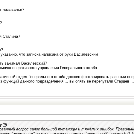
нт назывался?
?
ия Сталина?
л?
в указанно, что записка написана от руки Василевским
сть занимал Василевский?
льника оперативного управления Генерального штаба ...
перативный отдел Генерального штаба должен фонтанировать разными оп
 из функций данного подразделения ... вы опять ве перепутали Старцев ...
y
ованный вопрос залог большой путаницы и тяжёлых ошибок. Правильно
толпо-"элитариям" за ради сохранения толпо-"элитарной" пирамиды? 