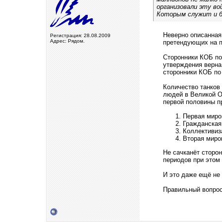
организовали эту во
Которым служит и 
Неверно описанная
Регистрация: 28.08.2009
Адрес: Рядом.
претендующих на п
Сторонники КОБ по
утверждения верна
сторонники КОБ по
Количество танков
людей в Великой О
первой половины п
Первая миро
Гражданская
Коллективиз
Вторая миро
Не сачканёт сторо
периодов при этом 
И это даже ещё не
Правильный вопрос