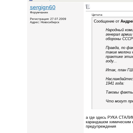
sergign60
Форумчанин
Цитата:
Регистрация: 27.07.2009
Сообщение от
Андре
Адрес: Новосибирск
Народный коми
генерал армии
обороны СССР 
Правда, по фа
такие мелочи 
практике этих
году...
Итак, план ГШ
Наслаждайтесь
1941 года:
Таковы факты
Что могут пр
а где здесь РУКА СТАЛ
карандашом химическим на
предупреждения