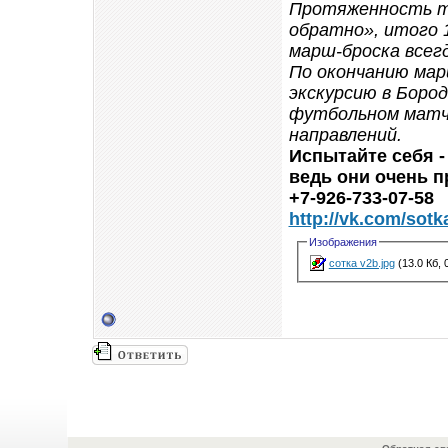
Протяженность тр
обратно», итого 1
марш-броска всег
По окончанию мар
экскурсию в Боро
футбольном матче
направлений.
Испытайте себя -
ведь они очень п
+7-926-733-07-58
http://vk.com/sot
Изображения
сотка v2b.jpg
(13.0 Кб,