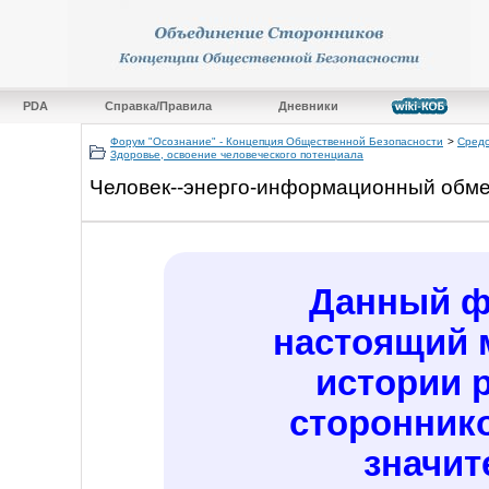
PDA
Справка/Правила
Дневники
Форум "Осознание" - Концепция Общественной Безопасности
>
Средс
Здоровье, освоение человеческого потенциала
Человек--энерго-информационный обме
Данный ф
настоящий м
истории 
сторонник
значит