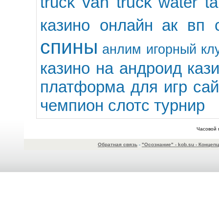
van truck
truck
water ta
казино онлайн
ак вп 
спины
анлим игорный кл
казино на андроид
кази
платформа для игр
сай
чемпион слотс турнир
Часовой 
Обратная связь
-
"Осознание" - kob.su - Конце