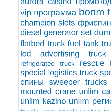
aurora casino промоко
boom t
vip программа
champion slots фриспи
dump
diesel generator set
flatbed truck
fuel tank tr
led advertising truck
rescue 
refrigerated truck
special logistics truck
spe
спины
sweeper trucks
mounted crane
unlim c
unlim рег
unlim kazino