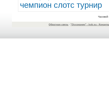
чемпион слотс турнир
Часовой 
Обратная связь
-
"Осознание" - kob.su - Конце