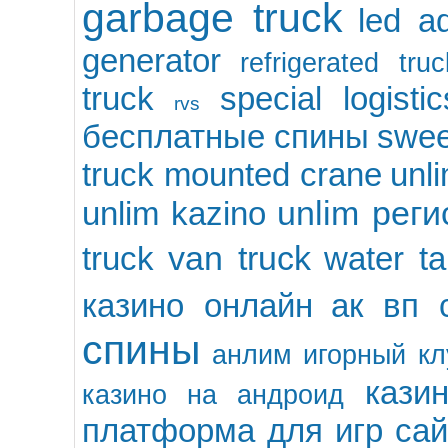
garbage truck
led ad
generator
refrigerated truc
truck
special logisti
rvs
бесплатные спины
swee
truck mounted crane
unl
unlim рег
unlim kazino
van truck
truck
water ta
казино онлайн
ак вп 
спины
анлим игорный кл
казин
казино на андроид
платформа для игр
сай