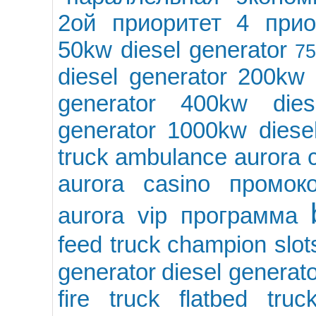
2ой приоритет
4 прио
50kw diesel generator
75
diesel generator
200kw 
generator
400kw dies
generator
1000kw diesel
truck
ambulance
aurora 
aurora casino промок
aurora vip программа
feed truck
champion slo
generator
diesel generato
fire truck
flatbed truc