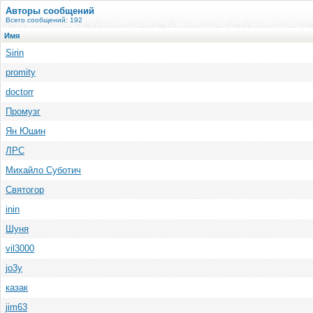
Авторы сообщений
Всего сообщений: 192
Имя
Sirin
promity
doctorr
Промузг
Ян Юшин
ЛРС
Михайло Суботич
Святогор
inin
Шуня
vil3000
jo3y
казак
jim63