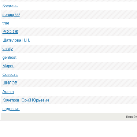
бредень
sergign60
true
РОСтОК
Шатилова Н.Н.
vasily
genhost
Мирон
Совесть
ШИЛОВ
Admin
Кочетков Юрий Юрьевич
садовник
Перейт