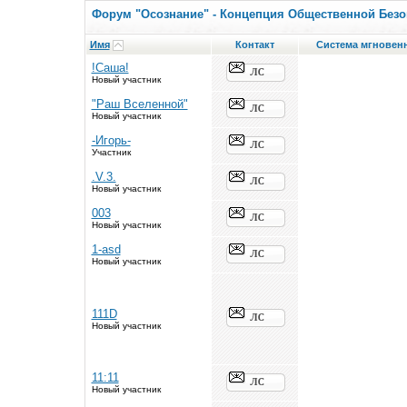
Форум "Осознание" - Концепция Общественной Безо
Имя
Контакт
Система мгновен
!Саша!
Новый участник
"Раш Вселенной"
Новый участник
-Игорь-
Участник
.V.3.
Новый участник
003
Новый участник
1-asd
Новый участник
111D
Новый участник
11:11
Новый участник