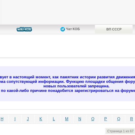
Чат КОБ
ВП СССР
ует в настоящий момент, как памятник истории развития движени
ёма сопутствующей информации. Функцию площадки общения форум
новых пользователей запрещена.
м по какой-либо причине понадобится зарегистрироваться на форуме
H
I
J
K
L
M
N
O
P
Q
R
Страница 1 из 67