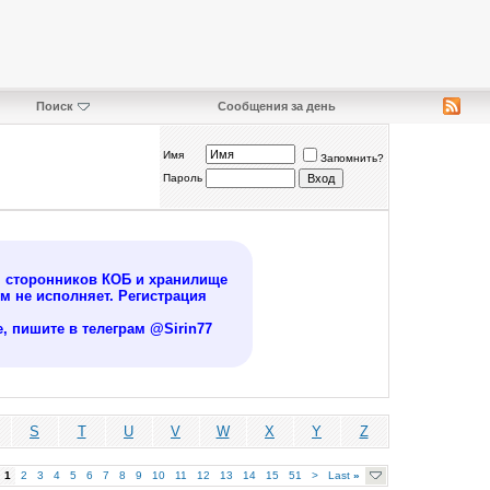
Поиск
Сообщения за день
Имя
Запомнить?
Пароль
я сторонников КОБ и хранилище
 не исполняет. Регистрация
, пишите в телеграм @Sirin77
S
T
U
V
W
X
Y
Z
1
2
3
4
5
6
7
8
9
10
11
12
13
14
15
51
>
Last
»