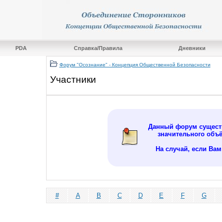
PDA
Справка/Правила
Дневники
Форум "Осознание" - Концепция Общественной Безопасности
Участники
Данный форум существ
значительного объ
На случай, если Ва
#
A
B
C
D
E
F
G