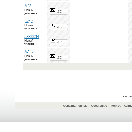
A.V.
Новый
участник
a242
Новый
участник
a333394
Новый
участник
AAlik
Новый
участник
Часов
Обратная связь
-
"Осознание" - kob.su - Ко