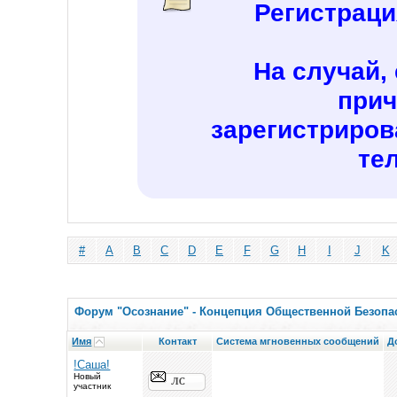
Регистраци
На случай,
прич
зарегистриров
те
#
A
B
C
D
E
F
G
H
I
J
K
Форум "Осознание" - Концепция Общественной Безопас
Имя
Контакт
Система мгновенных сообщений
Д
!Саша!
Новый
участник