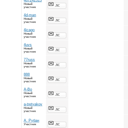
487242515
Новый
участник
4d-man
Новый
участник
4icago
Новый
участник
4uvs
Новый
участник
77russ
Новый
участник
888
Новый
участник
A-Bo
Новый
участник
a-tretyakov
Новый
участник
A. Рубан
Участник