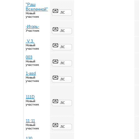
"Раш
Вселенной"
Новый
участник
-Игорь-
Участник
.V.3.
Новый
участник
003
Новый
участник
1-asd
Новый
участник
111D
Новый
участник
11:11
Новый
участник
120