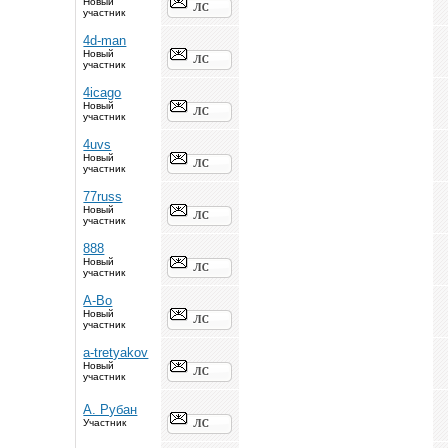
Новый
участник
4d-man
Новый
участник
4icago
Новый
участник
4uvs
Новый
участник
77russ
Новый
участник
888
Новый
участник
A-Bo
Новый
участник
a-tretyakov
Новый
участник
A. Рубан
Участник