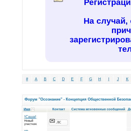
Регистраци
На случай,
прич
зарегистриров
те
#
A
B
C
D
E
F
G
H
I
J
K
Форум "Осознание" - Концепция Общественной Безопас
Имя
Контакт
Система мгновенных сообщений
Д
!Саша!
Новый
участник