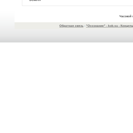
Часовой 
Обратная связь
-
"Осознание" - kob.su - Конце