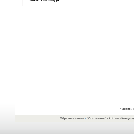
Часовой 
Обратная связь
-
"Осознание" - kob.su - Конце