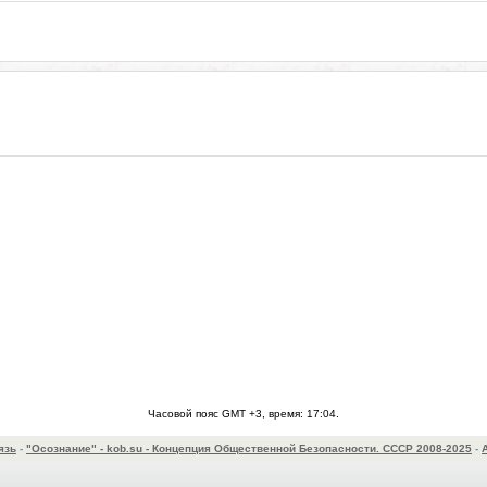
Часовой пояс GMT +3, время:
17:04
.
язь
-
"Осознание" - kob.su - Концепция Общественной Безопасности. СССР 2008-2025
-