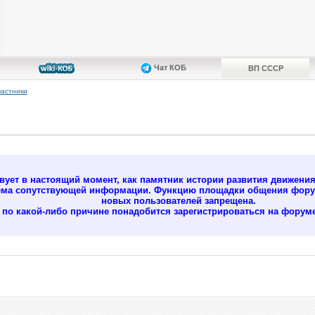
Чат КОБ
ВП СССР
частники
ует в настоящий момент, как памятник истории развития движени
ёма сопутствующей информации. Функцию площадки общения форум
новых пользователей запрещена.
м по какой-либо причине понадобится зарегистрироваться на форуме