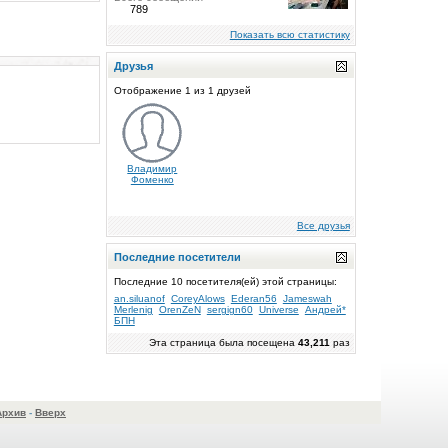
789
Показать всю статистику
Друзья
Отображение 1 из 1 друзей
Владимир
Фоменко
Все друзья
Последние посетители
Последние 10 посетителя(ей) этой страницы:
an.siluanof
CoreyAlows
Ederan56
Jameswah
Merlenig
OrenZeN
sergign60
Universe
Андрей*
БПН
Эта страница была посещена
43,211
раз
Архив
-
Вверх