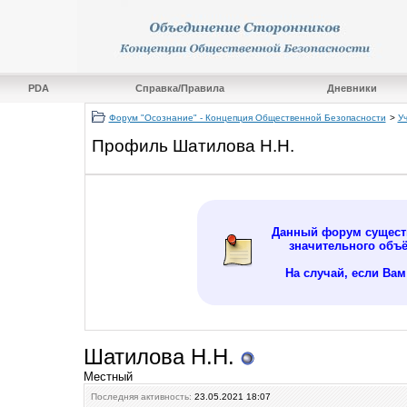
PDA
Справка/Правила
Дневники
Форум "Осознание" - Концепция Общественной Безопасности
>
У
Профиль Шатилова Н.Н.
Данный форум существ
значительного объ
На случай, если Ва
Шатилова Н.Н.
Местный
Последняя активность:
23.05.2021
18:07