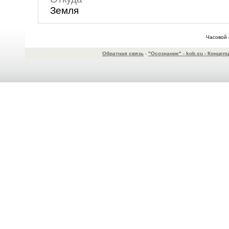
Земля
Часовой 
Обратная связь
-
"Осознание" - kob.su - Конце