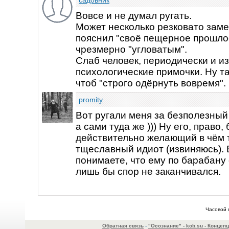
садовник
Вовсе и не думал ругать.
Может несколько резковато замеч
пояснил "своё пещерное прошло
чрезмерно "угловатым".
Слаб человек, периодически и и
психологические примочки. Ну та
чтоб "строго одёрнуть вовремя".
promity
Вот ругали меня за безполезный
а сами туда же ))) Ну его, право,
действительно желающий в чём т
тщеславный идиот (извиняюсь).
понимаете, что ему по барабану 
лишь бы спор не заканчивался.
Часовой 
Обратная связь
-
"Осознание" - kob.su - Конце