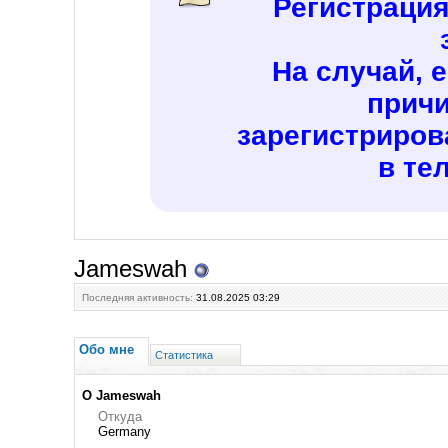
Регистраци
На случай, 
причи
зарегистриров
в те
Jameswah
Последняя активность:
31.08.2025
03:29
Обо мне
Статистика
О Jameswah
Откуда
Germany