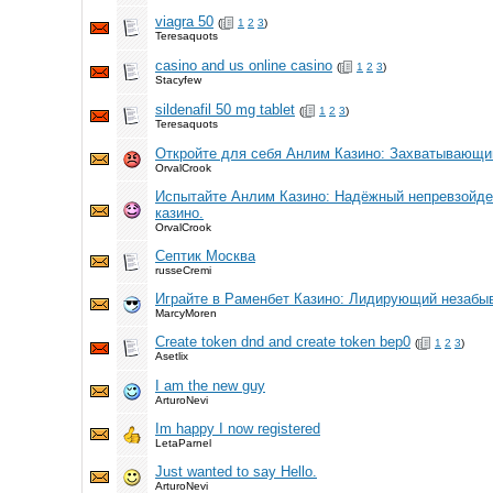
viagra 50
(
1
2
3
)
Teresaquots
casino and us online casino
(
1
2
3
)
Stacyfew
sildenafil 50 mg tablet
(
1
2
3
)
Teresaquots
Откройте для себя Анлим Казино: Захватывающи
OrvalCrook
Испытайте Анлим Казино: Надёжный непревзойд
казино.
OrvalCrook
Септик Москва
russeCremi
Играйте в Раменбет Казино: Лидирующий незабыв
MarcyMoren
Create token dnd and create token bep0
(
1
2
3
)
Asetlix
I am the new guy
ArturoNevi
Im happy I now registered
LetaParnel
Just wanted to say Hello.
ArturoNevi