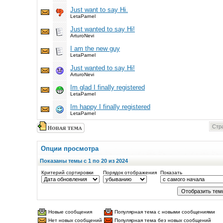
Just want to say Hi.
LetaParnel
Just wanted to say Hi!
ArturoNevi
I am the new guy
LetaParnel
Just wanted to say Hi!
ArturoNevi
Im glad I finally registered
LetaParnel
Im happy I finally registered
LetaParnel
Стра
Опции просмотра
Показаны темы с 1 по 20 из 2024
Критерий сортировки
Порядок отображения
Показать
Новые сообщения
Популярная тема с новыми сообщениями
Нет новых сообщений
Популярная тема без новых сообщений