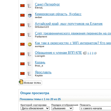
Санкт-Петербург
ElenaL
Кемеровская область, Кузбасс
sedan
Алтайский край, ищу попутчиков на Еланчик
DrSober123
Слёт трезвеннического движения перенесён на о
Parliament
Как там в окресностях с WiFi интернетом? Кто ме
aunique
Обращение к членам ВПП КПЕ
(
1
2
3
4
)
Loengrin
Казань
ilnaz_a
Ярославль
Kepkin
Опции просмотра
Показаны темы с 1 по 20 из 25
Критерий сортировки
Порядок отображения
Показать