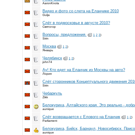
AaronKnola
Видео и фото со слета на Еланчике 2010
Gulja
Слёт в подмосковье в августе 2010?
Святогор
Вопросы, предложения.
(
1
2
3
)
Sirin
Москва
(
1
2
)
Январь
Челябинск
(
1
2
)
john74
Ау! Кто едет на Еланчик из Москвы на авто?
Лория
Слёт сторонников Концептуального движения 201
Sirin
Чебаркуль
Zikk
Белокуриха, Алтайского края. Это реально - доб
aunique
Слёт возвращается с Елового на Еланчик
(
1
2
)
Parliament
Белокуриха, Бийск, Барнаул, Новосибирск. Прис
aunique