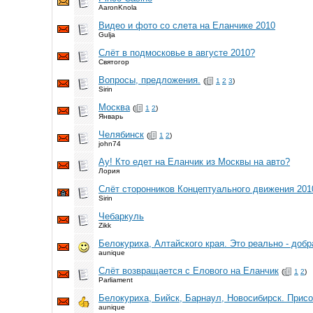
AaronKnola
Видео и фото со слета на Еланчике 2010
Gulja
Слёт в подмосковье в августе 2010?
Святогор
Вопросы, предложения.
(
1
2
3
)
Sirin
Москва
(
1
2
)
Январь
Челябинск
(
1
2
)
john74
Ау! Кто едет на Еланчик из Москвы на авто?
Лория
Слёт сторонников Концептуального движения 201
Sirin
Чебаркуль
Zikk
Белокуриха, Алтайского края. Это реально - доб
aunique
Слёт возвращается с Елового на Еланчик
(
1
2
)
Parliament
Белокуриха, Бийск, Барнаул, Новосибирск. Прис
aunique