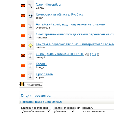
Санкт-Петербург
ElenaL
Кемеровская область, Кузбасс
sedan
Алтайский край, ищу попутчиков на Еланчик
DrSober123
Слёт трезвеннического движения перенесён на о
Parliament
Как там в окресностях с WiFi интернетом? Кто ме
aunique
Обращение к членам ВПП КПЕ
(
1
2
3
4
)
Loengrin
Казань
ilnaz_a
Ярославль
Kepkin
Опции просмотра
Показаны темы с 1 по 20 из 25
Критерий сортировки
Порядок отображения
Показать